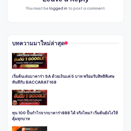
You must be
logged in
to post a comment.
บทความมาใหม่ล่าสุด
เริ่มต้นเล่นบาคาร่า SA ด้วยเงินแค่ 5 บาท พร้อมรับสิทธิพิเศษ
ทันทีกับ BACCARAT168
ทุน 100 ปั้นกำไรจากบาคาร่า888 ได้ จริงไหม? เริ่มต้นยังไงให้
คุ้มทุกบาท