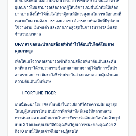
เยี่ยม ตระหนักถึงความน่าสนใจของการพนันประเภทนี้และทำให้
ผู้เล่นชาวไทยสามารถเลือกจากผู้ให้บริการเกมชั้นนำที่มีให้เลือก
มากมาย สิ่งนี้ทำให้มั่นใจได้ว่าผู้เล่นมีอิสระสูงสุดในการเลือกเกมที่
เหมาะกับความต้องการของพวกเขา ด้วยระบบทันสมัยที่มีรูปแบบ
ใช้งานง่าย เงินทุนต่ำ และศักยภาพสูงสุดในการรับรางวัลเงินสด
จำนวนมหาศาล
UFA191 ขอแนะนำเกมสล็อตที่ทำกำไรได้บนเว็บไซต์โดยตรง
คุณภาพสูง
เพื่อให้แน่ใจว่าคุณสามารถเข้าถึงเกมสล็อตที่น่าตื่นเต้นและคุ้ม
ค่าที่สุด เราได้รวบรวมรายชื่อเกมสามเกมจากผู้ให้บริการชั้นนำ
สามรายอย่างระมัดระวังซึ่งรับประกันว่าจะมอบความคุ้มค่าและ
ความตื่นเต้นเป็นพิเศษ
FORTUNE TIGER
เกมนี้พัฒนาโดย PG เป็นหนึ่งในตัวเลือกที่ได้รับความนิยมสูงสุด
ในหมู่ผู้เล่นชาวไทย มันมีกราฟิกที่น่าทึ่ง ฟีเจอร์ที่หลากหลาย
ทรรศนะบอล และศักยภาพในการรับรางวัลเงินสดก้อนโต ด้วยรูป
แบบ 3 รีลและคุณสมบัติตัวคูณที่ทวีคูณการชนะของคุณด้วย 2
ถึง 10 เกมนี้ให้คุณค่าที่ไม่อาจปฏิเสธได้