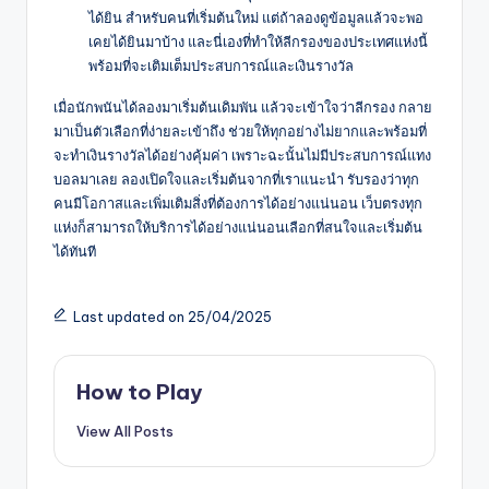
ได้ยิน สำหรับคนที่เริ่มต้นใหม่ แต่ถ้าลองดูข้อมูลแล้วจะพอ
เคยได้ยินมาบ้าง และนี่เองที่ทำให้ลีกรองของประเทศแห่งนี้
พร้อมที่จะเติมเต็มประสบการณ์และเงินรางวัล
เมื่อนักพนันได้ลองมาเริ่มต้นเดิมพัน แล้วจะเข้าใจว่าลีกรอง กลาย
มาเป็นตัวเลือกที่ง่ายละเข้าถึง ช่วยให้ทุกอย่างไม่ยากและพร้อมที่
จะทำเงินรางวัลได้อย่างคุ้มค่า เพราะฉะนั้นไม่มีประสบการณ์แทง
บอลมาเลย ลองเปิดใจและเริ่มต้นจากที่เราแนะนำ รับรองว่าทุก
คนมีโอกาสและเพิ่มเติมสิ่งที่ต้องการได้อย่างแน่นอน เว็บตรงทุก
แห่งก็สามารถให้บริการได้อย่างแน่นอนเลือกที่สนใจและเริ่มต้น
ได้ทันที
Last updated on 25/04/2025
How to Play
View All Posts