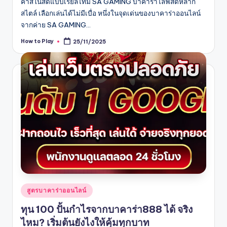
คาสิโนสดแบบเรียลไทม์ SA GAMING บาคาร่าไลฟ์สดหลาก
สไตล์ เลือกเล่นได้ไม่มีเบื่อ หนึ่งในจุดเด่นของบาคาร่าออนไลน์
จากค่าย SA GAMING…
How to Play
25/11/2025
Posted
by
Posted
สูตรบาคาร่าออนไลน์
in
ทุน 100 ปั้นกำไรจากบาคาร่า888 ได้ จริง
ไหม? เริ่มต้นยังไงให้คุ้มทุกบาท