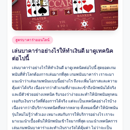
Posted
สูตรบาคาร่าออนไลน์
in
เล่นบาคาร่าอย่างไรให้ทำเงินดี มาดูเทคนิค
ต่อไปนี้
เล่นบาคาร่าอย่างไรให้ทำเงินดี มาดูเทคนิคต่อไปนี้ สุดยอดเกม
พนันที่ทั่วโลกต้องการเล่นมากที่สุด เกมพนันบาคาร่า เราจะมา
แนะนำว่าเล่นเกมพนันแบบนี้อย่างไร ถึงจะเพิ่มโอกาสและความ
คุ้มค่าได้จริง เนื่องจากว่าตัวเกมที่ง่ายและเข้าถึงนักพนันได้จริง
และมีตัวช่วยอย่างเทคนิค รับรองว่าง่ายและทำให้นักพนันทุกคน
เจอกับเงินรางวัลที่ต้องการได้จริง แต่จะเป็นเทคนิคอย่างไรบ้าง
เนื่องจากว่ามีบริการเทคนิคที่หลากหลาย ทั้งหมดนี้ทำให้นักพนัน
รุ่นใหม่ไม่รู้ว่าตัวเอง เหมาะสมกับการให้บริการอย่างไร เราจะ
มาแนะนำเบื้องต้นให้นักพนันเข้าใจมากที่สุด แนะนำเทคนิคการ
เล่นเกมพนันบาคาร่าและทำเงินรางวัลได้คุ้มค่า ไม่ว่าจะเป็น