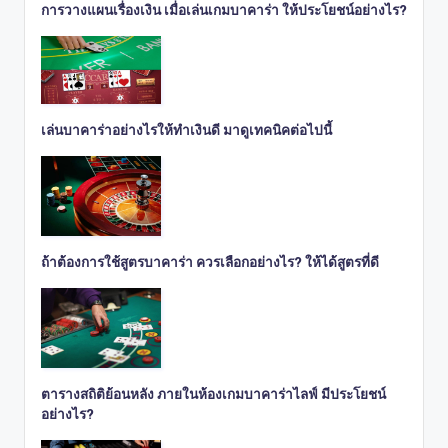
การวางแผนเรื่องเงิน เมื่อเล่นเกมบาคาร่า ให้ประโยชน์อย่างไร?
เล่นบาคาร่าอย่างไรให้ทำเงินดี มาดูเทคนิคต่อไปนี้
ถ้าต้องการใช้สูตรบาคาร่า ควรเลือกอย่างไร? ให้ได้สูตรที่ดี
ตารางสถิติย้อนหลัง ภายในห้องเกมบาคาร่าไลฟ์ มีประโยชน์
อย่างไร?