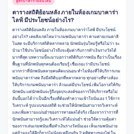
สูตรบาคาร่าออนไลน์
in
ตารางสถิติย้อนหลัง ภายในห้องเกมบาคาร่า
ไลฟ์ มีประโยชน์อย่างไร?
ตารางสถิติย้อนหลัง ภายในห้องเกมบาคาร่าไลฟ์ มีประโยชน์
อย่างไร? เคยสังเกตไหมว่าเกมพนันบาคาร่า ตามค่ายเกมคาสิ
โนสด จะมีบริการสถิติหลากหลาย นักพนันรุ่นใหม่รู้หรือไม่ว่า จะ
นำมาใช้ประโยชน์อย่างไรถึงจะคุ้มค่ากับการทำเงินรางวัลได้
มากที่สุด บทความนี้จะมาบอกว่าสถิติกับการพนัน ถือว่าเป็นเรื่อง
พื้นฐานที่นักพนันทุกคนต้องเรียนรู้ เชื่อเถอะว่ามีประโยชน์
มากกว่าที่นักพนันหลายคนคิดแน่นอน ทำไมห้องที่ให้บริการเกม
พนันบาคาร่าสด ถึงมีสถิติบอกที่หลากหลาย ทุกอย่างที่ทางห้อง
ให้บริการเกมพนันบาคาร่า ล้วนแต่มีประโยชน์ เพิ่มโอกาสให้กับ
นักพนัน แต่นักพนันจะรู้ถึงจุดประสงค์ของการให้บริการหรือไม่
อันนี้บอกได้ว่าเป็นอีกเรื่องที่ต้องทำความเข้าใจนั่นเอง 1.ใช้การ
วิเคราะห์ รูปแบบของสถิติ จะช่วยให้นักพนันสามารถวิเคราะห์
และเพิ่มความแม่นยำของการทายผลได้จริง เนื่องจากว่าการที่
นักพนันสามารถรู้และวิเคราะห์ได้แม่นยำ ช่วยให้ความคุ้มค่า
ของการเล่นเกมพนันเพื่อทำเงินรางวัลนั่นเอง เห็นเกมพนันง่าย
แต่ถ้ามองให้ลึกก็ยากไม่น้อยเหมือนกัน 2.ดูทิศทางของไพ่ ใน