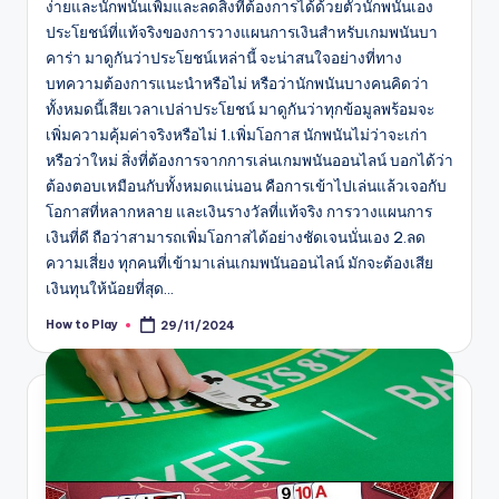
ง่ายและนักพนันเพิ่มและลดสิ่งที่ต้องการได้ด้วยตัวนักพนันเอง
ประโยชน์ที่แท้จริงของการวางแผนการเงินสำหรับเกมพนันบา
คาร่า มาดูกันว่าประโยชน์เหล่านี้ จะน่าสนใจอย่างที่ทาง
บทความต้องการแนะนำหรือไม่ หรือว่านักพนันบางคนคิดว่า
ทั้งหมดนี้เสียเวลาเปล่าประโยชน์ มาดูกันว่าทุกข้อมูลพร้อมจะ
เพิ่มความคุ้มค่าจริงหรือไม่ 1.เพิ่มโอกาส นักพนันไม่ว่าจะเก่า
หรือว่าใหม่ สิ่งที่ต้องการจากการเล่นเกมพนันออนไลน์ บอกได้ว่า
ต้องตอบเหมือนกับทั้งหมดแน่นอน คือการเข้าไปเล่นแล้วเจอกับ
โอกาสที่หลากหลาย และเงินรางวัลที่แท้จริง การวางแผนการ
เงินที่ดี ถือว่าสามารถเพิ่มโอกาสได้อย่างชัดเจนนั่นเอง 2.ลด
ความเสี่ยง ทุกคนที่เข้ามาเล่นเกมพนันออนไลน์ มักจะต้องเสีย
เงินทุนให้น้อยที่สุด…
How to Play
29/11/2024
Posted
by