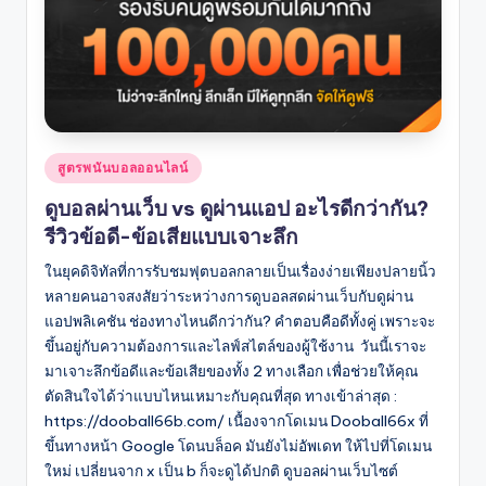
Posted
สูตรพนันบอลออนไลน์
in
ดูบอลผ่านเว็บ vs ดูผ่านแอป อะไรดีกว่ากัน?
รีวิวข้อดี-ข้อเสียแบบเจาะลึก
ในยุคดิจิทัลที่การรับชมฟุตบอลกลายเป็นเรื่องง่ายเพียงปลายนิ้ว
หลายคนอาจสงสัยว่าระหว่างการดูบอลสดผ่านเว็บกับดูผ่าน
แอปพลิเคชัน ช่องทางไหนดีกว่ากัน? คำตอบคือดีทั้งคู่ เพราะจะ
ขึ้นอยู่กับความต้องการและไลฟ์สไตล์ของผู้ใช้งาน วันนี้เราจะ
มาเจาะลึกข้อดีและข้อเสียของทั้ง 2 ทางเลือก เพื่อช่วยให้คุณ
ตัดสินใจได้ว่าแบบไหนเหมาะกับคุณที่สุด ทางเข้าล่าสุด :
https://dooball66b.com/ เนื้องจากโดเมน Dooball66x ที่
ขึ้นทางหน้า Google โดนบล็อค มันยังไม่อัพเดท ให้ไปที่โดเมน
ใหม่ เปลี่ยนจาก x เป็น b ก็จะดูได้ปกติ ดูบอลผ่านเว็บไซต์