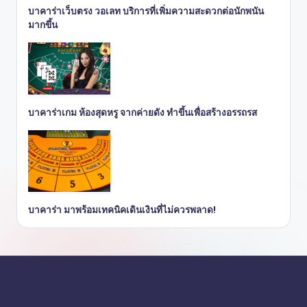
บาคาร่าเว็บตรง วอเลท บริการที่เพิ่มความสะดวกต่อนักพนัน
มากขึ้น
บาคาร่าเกม ห้องสุดหรู จากค่ายดัง ทำขึ้นเพื่อสร้างอรรถรส
บาคาร่า มาพร้อมเทคนิคเดินเงินที่ไม่ควรพลาด!