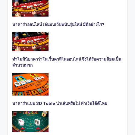
บาคาร่าออนไลน์ เล่นบนเว็บพนันรุ่นใหม่ มีดีอย่างไร?
ทำไมมินิบาคาร่าในเว็บคาสิโนออนไลน์ จึงได้รับความนิยมเป็น
จำนวนมาก
บาคาร่าแบบ 3D Table น่าเล่นหรือไม่ ทำเงินได้ดีไหม