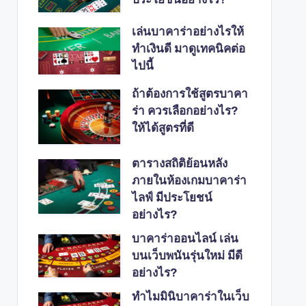
เล่นบาคาร่าอย่างไรให้
ทำเงินดี มาดูเทคนิคต่อ
ไปนี้
ถ้าต้องการใช้สูตรบาคา
ร่า ควรเลือกอย่างไร?
ให้ได้สูตรที่ดี
ตารางสถิติย้อนหลัง
ภายในห้องเกมบาคาร่า
ไลฟ์ มีประโยชน์
อย่างไร?
บาคาร่าออนไลน์ เล่น
บนเว็บพนันรุ่นใหม่ มีดี
อย่างไร?
ทำไมมินิบาคาร่าในเว็บ