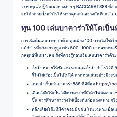
จะพาคุณไปรู้จักแนวทางง่าย ๆ BACCARAT888 ที่สามา
อดให้กลายเป็นกำไรได้ หากคุณเล่นอย่างมีสติและไม
ทุน 100 เล่นบาคาร่าให้โตเป็นพัน ต
การเริ่มต้นเล่นบาคาร่าด้วยทุนเพียง 100 บาทไม่ใช่เรื
แม้กำไรที่หวังอาจดูสูง เช่น 500–1000 บาทจากทุนเร
กลยุทธ์ที่เหมาะสม สิ่งที่ควรรู้ก่อนเริ่มเล่นบาคาร่าด้
ตั้งเป้าหมายให้ชัดเจน หากคุณตั้งเป้ากำไรไว้ท
ก็ไม่ใช่เรื่องเป็นไปไม่ได้ หากคุณเล่นอย่างมีระบ
แนะนำเว็บเล่นบาคาร่า888 ที่ดีที่สุด
https://b
เลือกโต๊ะให้เป็น โต๊ะบาคาร่าที่มีเค้าไพ่ชัดเจ
ขึ้น ควรศึกษาตารางไพ่เบื้องต้นก่อนลงสนามจริ
หลีกเลี่ยงโต๊ะที่มีค่าคอมมิชชั่น โดยเฉพาะเมื่อแ
คิดค่าคอมฯ จะช่วยให้คุณได้กำไรเต็มจำนวนและปั