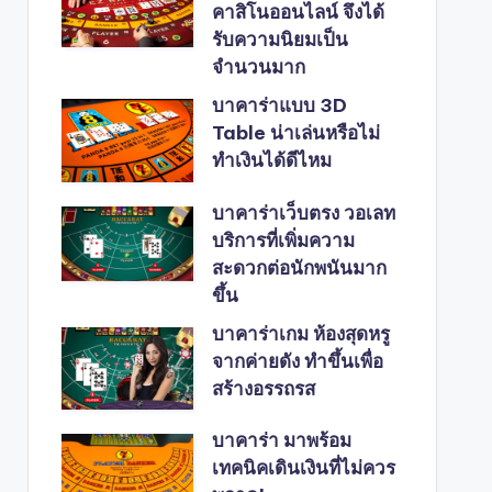
คาสิโนออนไลน์ จึงได้
รับความนิยมเป็น
จำนวนมาก
บาคาร่าแบบ 3D
Table น่าเล่นหรือไม่
ทำเงินได้ดีไหม
บาคาร่าเว็บตรง วอเลท
บริการที่เพิ่มความ
สะดวกต่อนักพนันมาก
ขึ้น
บาคาร่าเกม ห้องสุดหรู
จากค่ายดัง ทำขึ้นเพื่อ
สร้างอรรถรส
บาคาร่า มาพร้อม
เทคนิคเดินเงินที่ไม่ควร