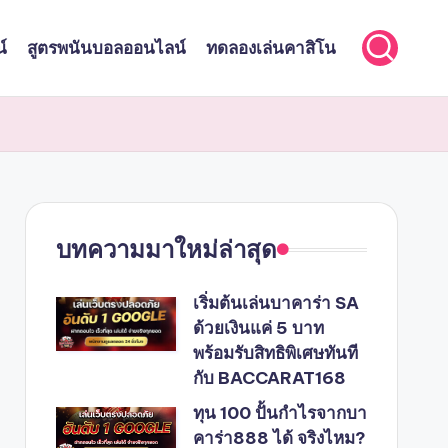
์
สูตรพนันบอลออนไลน์
ทดลองเล่นคาสิโน
บทความมาใหม่ล่าสุด
เริ่มต้นเล่นบาคาร่า SA
ด้วยเงินแค่ 5 บาท
พร้อมรับสิทธิพิเศษทันที
กับ BACCARAT168
ทุน 100 ปั้นกำไรจากบา
คาร่า888 ได้ จริงไหม?