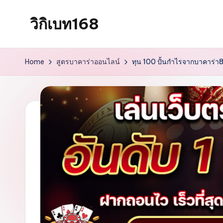
วิกิเบท168
Skip
to
content
Home
สูตรบาคาร่าออนไลน์
ทุน 100 ปั้นกำไรจากบาคาร่า888