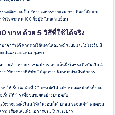
อย่างเดียว แต่เป็นเรื่องของการวางแผน การเลือกโต๊ะ และ
ำไรจากทุน 100 ก็อยู่ไม่ไกลเกินเอื้อม
บาท ด้วย 5 วิธีที่ใช้ได้จริง
บาคาร่าได้ หากคุณใช้เทคนิคอย่างมีระบบและไม่เร่งรีบ นี่
ายเป็นผลตอบแทนที่คุ้มค่า
่มจากเค้าไพ่ง่าย ๆ เช่น มังกร หากเห็นฝั่งใดชนะติดกันเกิน 4
ยน การใช้ตารางสถิติช่วยให้คุณวางเดิมพันอย่างมีหลักการ
บาท ให้เริ่มเดิมพันที่ 20 บาทต่อไม้ อย่าเทหมดหน้าตักตั้งแต่
ื่อเริ่มมีกำไร เพื่อขยายผลอย่างปลอดภัย
แน่ใจว่าจะลงฝั่งไหน ให้เว้นรอบนั้นไปก่อน รอจนเค้าไพ่ชัดเจน
ดความเสี่ยงและเพิ่มโอกาสชนะในระยะยาว