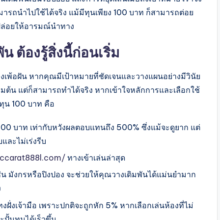
รถนำไปใช้ได้จริง แม้มีทุนเพียง 100 บาท ก็สามารถต่อย
่ปล่อยให้อารมณ์นำทาง
้องรู้สิ่งนี้ก่อนเริ่ม
่องเพ้อฝัน หากคุณมีเป้าหมายที่ชัดเจนและวางแผนอย่างมีวินัย
ิ่มต้น แต่ก็สามารถทำได้จริง หากเข้าใจหลักการและเลือกใช้
วยทุน 100 บาท คือ
ี่ 500 บาท เท่ากับหวังผลตอบแทนถึง 500% ซึ่งแม้จะดูยาก แต่
บและไม่เร่งรีบ
accarat888l.com/
ทางเข้าเล่นล่าสุด
น เช่น มังกรหรือปิงปอง จะช่วยให้คุณวางเดิมพันได้แม่นยำมาก
ง
ทงฝั่งเจ้ามือ เพราะปกติจะถูกหัก 5% หากเลือกเล่นห้องที่ไม่
้นทุนได้เร็วขึ้น