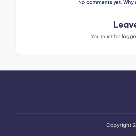
No comments yet. Why do
Leav
You must be
logge
Copyright 