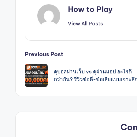
How to Play
View All Posts
Post
Previous Post
navigation
ดูบอลผ่านเว็บ vs ดูผ่านแอป อะไรดี
กว่ากัน? รีวิวข้อดี-ข้อเสียแบบเจาะลึ
Co