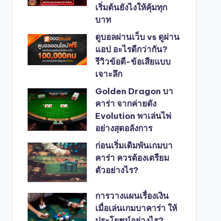
เริ่มต้นยังไงให้คุ้มทุก
บาท
ดูบอลผ่านเว็บ vs ดูผ่าน
แอป อะไรดีกว่ากัน?
รีวิวข้อดี-ข้อเสียแบบ
เจาะลึก
Golden Dragon บา
คาร่า จากค่ายดัง
Evolution พาเล่นไพ่
อย่างสุดอลังการ
ก่อนเริ่มเดิมพันเกมบา
คาร่า ควรต้องเตรียม
ตัวอย่างไร?
การวางแผนเรื่องเงิน
เมื่อเล่นเกมบาคาร่า ให้
ประโยชน์อย่างไร?