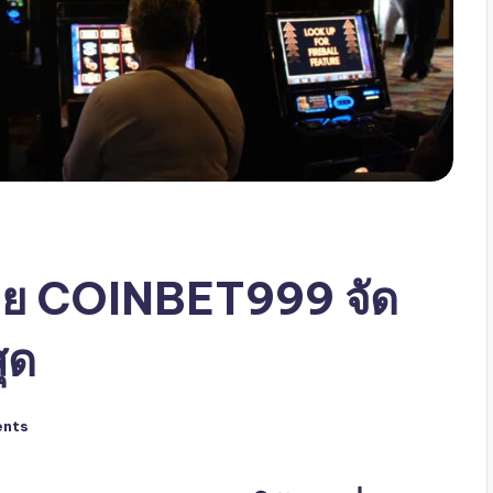
าย COINBET999 จัด
สุด
nts