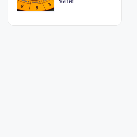
พลาด!