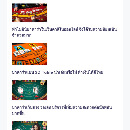
ทำไมมินิบาคาร่าในเว็บคาสิโนออนไลน์ จึงได้รับความนิยมเป็น
จำนวนมาก
บาคาร่าแบบ 3D Table น่าเล่นหรือไม่ ทำเงินได้ดีไหม
บาคาร่าเว็บตรง วอเลท บริการที่เพิ่มความสะดวกต่อนักพนัน
มากขึ้น