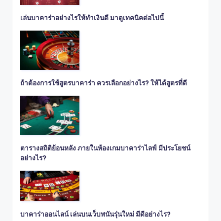
เล่นบาคาร่าอย่างไรให้ทำเงินดี มาดูเทคนิคต่อไปนี้
ถ้าต้องการใช้สูตรบาคาร่า ควรเลือกอย่างไร? ให้ได้สูตรที่ดี
ตารางสถิติย้อนหลัง ภายในห้องเกมบาคาร่าไลฟ์ มีประโยชน์
อย่างไร?
บาคาร่าออนไลน์ เล่นบนเว็บพนันรุ่นใหม่ มีดีอย่างไร?