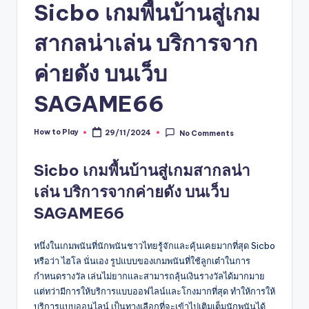
Sicbo เกมพื้นบ้านสู่เกม
สากลน่าเล่น บริการจาก
ค่ายดัง บนเว็บ
SAGAME66
How to Play
29/11/2024
No Comments
Posted
by
Sicbo เกมพื้นบ้านสู่เกมสากลน่า
เล่น บริการจากค่ายดัง บนเว็บ
SAGAME66
หนึ่งในเกมพนันที่นักพนันชาวไทยรู้จักและคุ้นเคยมากที่สุด Sicbo
หรือว่า ไฮโล นั่นเอง รูปแบบของเกมพนันที่ใช้ลูกเต๋าในการ
กำหนดรางวัล เล่นไม่ยากและสามารถลุ้นเงินรางวัลได้มากมาย
แต่ทว่ามีการให้บริการแบบออฟไลน์และโกงมากที่สุด ทำให้การให้
บริการแบบออนไลน์ เป็นทางเลือกที่จะเข้าไปเติมเต็มนักพนันได้