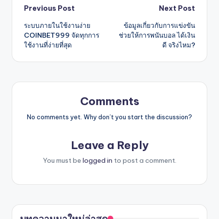
Post
Previous Post
Next Post
ระบบภายในใช้งานง่าย
ข้อมูลเกี่ยวกับการแข่งขัน
navigation
COINBET999 จัดทุกการ
ช่วยให้การพนันบอล ได้เงิน
ใช้งานที่ง่ายที่สุด
ดี จริงไหม?
Comments
No comments yet. Why don’t you start the discussion?
Leave a Reply
You must be
logged in
to post a comment.