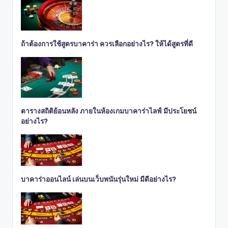
ถ้าต้องการใช้สูตรบาคาร่า ควรเลือกอย่างไร? ให้ได้สูตรที่ดี
ตารางสถิติย้อนหลัง ภายในห้องเกมบาคาร่าไลฟ์ มีประโยชน์
อย่างไร?
บาคาร่าออนไลน์ เล่นบนเว็บพนันรุ่นใหม่ มีดีอย่างไร?