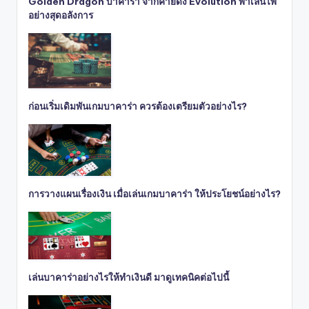
Golden Dragon บาคาร่า จากค่ายดัง Evolution พาเล่นไพ่
อย่างสุดอลังการ
ก่อนเริ่มเดิมพันเกมบาคาร่า ควรต้องเตรียมตัวอย่างไร?
การวางแผนเรื่องเงิน เมื่อเล่นเกมบาคาร่า ให้ประโยชน์อย่างไร?
เล่นบาคาร่าอย่างไรให้ทำเงินดี มาดูเทคนิคต่อไปนี้