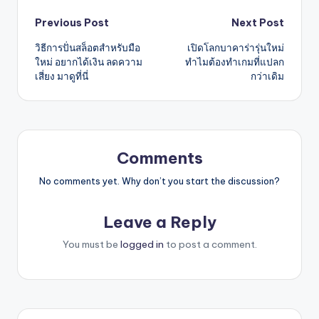
Post
Previous Post
Next Post
วิธีการปั่นสล็อตสำหรับมือ
เปิดโลกบาคาร่ารุ่นใหม่
navigation
ใหม่ อยากได้เงิน ลดความ
ทำไมต้องทำเกมที่แปลก
เสี่ยง มาดูที่นี่
กว่าเดิม
Comments
No comments yet. Why don’t you start the discussion?
Leave a Reply
You must be
logged in
to post a comment.