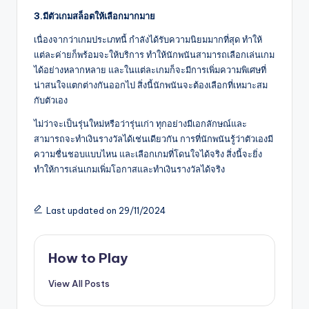
3.มีตัวเกมสล็อตให้เลือกมากมาย
เนื่องจากว่าเกมประเภทนี้ กำลังได้รับความนิยมมากที่สุด ทำให้
แต่ละค่ายก็พร้อมจะให้บริการ ทำให้นักพนันสามารถเลือกเล่นเกม
ได้อย่างหลากหลาย และในแต่ละเกมก็จะมีการเพิ่มความพิเศษที่
น่าสนใจแตกต่างกันออกไป สิ่งนี้นักพนันจะต้องเลือกที่เหมาะสม
กับตัวเอง
ไม่ว่าจะเป็นรุ่นใหม่หรือว่ารุ่นเก่า ทุกอย่างมีเอกลักษณ์และ
สามารถจะทำเงินรางวัลได้เช่นเดียวกัน การที่นักพนันรู้ว่าตัวเองมี
ความชื่นชอบแบบไหน และเลือกเกมที่โดนใจได้จริง สิ่งนี้จะยิ่ง
ทำให้การเล่นเกมเพิ่มโอกาสและทำเงินรางวัลได้จริง
Last updated on 29/11/2024
How to Play
View All Posts