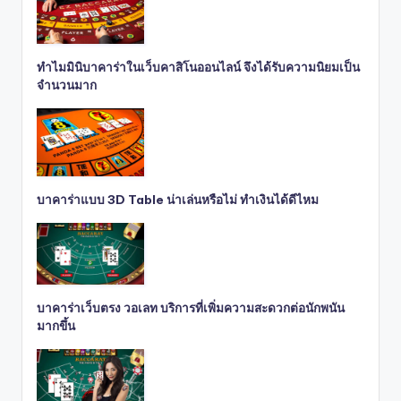
ทำไมมินิบาคาร่าในเว็บคาสิโนออนไลน์ จึงได้รับความนิยมเป็น
จำนวนมาก
บาคาร่าแบบ 3D Table น่าเล่นหรือไม่ ทำเงินได้ดีไหม
บาคาร่าเว็บตรง วอเลท บริการที่เพิ่มความสะดวกต่อนักพนัน
มากขึ้น