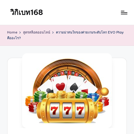
วิกิเบท168
Skip
to
content
Home
สูตรสล็อตออนไลน์
ความน่าสนใจของค่ายเกมระดับโลก EVO Play
คืออะไร?