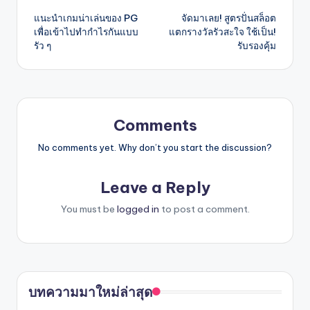
แนะนำเกมน่าเล่นของ PG
จัดมาเลย! สูตรปั่นสล็อต
navigation
เพื่อเข้าไปทำกำไรกันแบบ
แตกรางวัลรัวสะใจ ใช้เป็น!
รัว ๆ
รับรองคุ้ม
Comments
No comments yet. Why don’t you start the discussion?
Leave a Reply
You must be
logged in
to post a comment.
บทความมาใหม่ล่าสุด