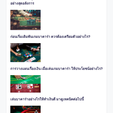
อย่างสุดอลังการ
ก่อนเริ่มเดิมพันเกมบาคาร่า ควรต้องเตรียมตัวอย่างไร?
การวางแผนเรื่องเงิน เมื่อเล่นเกมบาคาร่า ให้ประโยชน์อย่างไร?
เล่นบาคาร่าอย่างไรให้ทำเงินดี มาดูเทคนิคต่อไปนี้