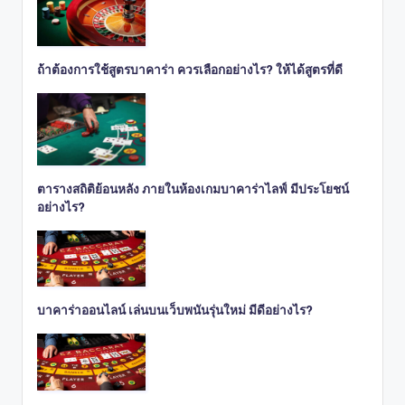
ถ้าต้องการใช้สูตรบาคาร่า ควรเลือกอย่างไร? ให้ได้สูตรที่ดี
ตารางสถิติย้อนหลัง ภายในห้องเกมบาคาร่าไลฟ์ มีประโยชน์
อย่างไร?
บาคาร่าออนไลน์ เล่นบนเว็บพนันรุ่นใหม่ มีดีอย่างไร?