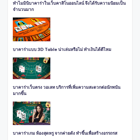
ทำไมมินิบาคาร่าในเว็บคาสิโนออนไลน์ จึงได้รับความนิยมเป็น
จำนวนมาก
บาคาร่าแบบ 3D Table น่าเล่นหรือไม่ ทำเงินได้ดีไหม
บาคาร่าเว็บตรง วอเลท บริการที่เพิ่มความสะดวกต่อนักพนัน
มากขึ้น
บาคาร่าเกม ห้องสุดหรู จากค่ายดัง ทำขึ้นเพื่อสร้างอรรถรส