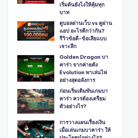
เริ่มต้นยังไงให้คุ้มทุก
บาท
ดูบอลผ่านเว็บ vs ดูผ่าน
แอป อะไรดีกว่ากัน?
รีวิวข้อดี-ข้อเสียแบบ
เจาะลึก
Golden Dragon บา
คาร่า จากค่ายดัง
Evolution พาเล่นไพ่
อย่างสุดอลังการ
ก่อนเริ่มเดิมพันเกมบา
คาร่า ควรต้องเตรียม
ตัวอย่างไร?
การวางแผนเรื่องเงิน
เมื่อเล่นเกมบาคาร่า ให้
ประโยชน์อย่างไร?