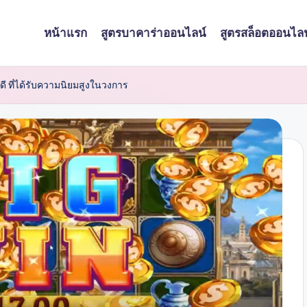
หน้าแรก
สูตรบาคาร่าออนไลน์
สูตรสล็อตออนไลน
ดี ที่ได้รับความนิยมสูงในวงการ