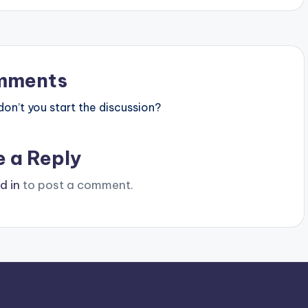
mments
n’t you start the discussion?
e a Reply
d in
to post a comment.