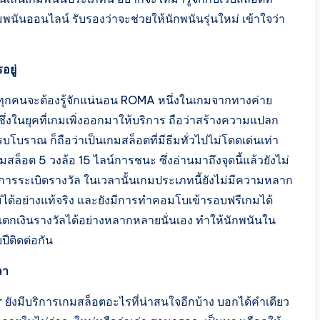
นันออนไลน์ รับรองว่าจะช่วยให้นักพนันรุ่นใหม่ เข้าใจว่า
อยู่
นทุกคนจะต้องรู้จักแน่นอน ROMA หนึ่งในเกมจากทางค่าย
ึ่งในยุคที่เกมเพิ่งออกมาให้บริการ ถือว่าสร้างความแปลก
รบโบราณ ก็ถือว่าเป็นเกมสล็อตที่มีธีมทั่วไปไม่โดดเด่นเท่า
มสล็อต 5 วงล้อ 15 ไลน์การชนะ ซึ่งอ่านมาถึงจุดนี้แล้วยังไม่
ารระเบิดรางวัล ในเวลานั้นเกมประเภทนี้ยังไม่มีความหลาก
้อย่างแท้จริง และยังมีการทำคอมโบเข้ารอบฟรีเกมได้
ตกเงินรางวัลได้อย่างหลากหลายนั่นเอง ทำให้นักพนันใน
ีติดต่อกัน
ลา
 ยังมีบริการเกมสล็อตอะไรที่น่าสนใจอีกบ้าง บอกได้คำเดียว