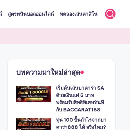
์
สูตรพนันบอลออนไลน์
ทดลองเล่นคาสิโน
บทความมาใหม่ล่าสุด
เริ่มต้นเล่นบาคาร่า SA
ด้วยเงินแค่ 5 บาท
พร้อมรับสิทธิพิเศษทันที
กับ BACCARAT168
ทุน 100 ปั้นกำไรจากบา
คาร่า888 ได้ จริงไหม?