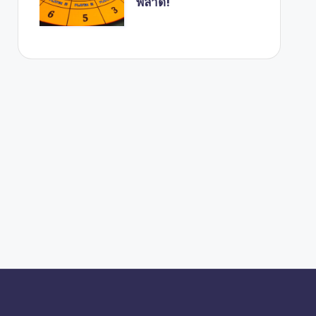
พลาด!