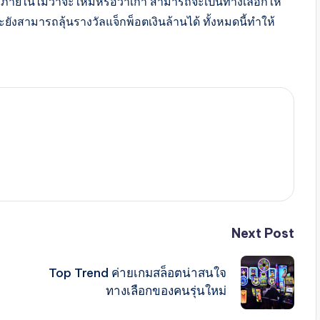
มภายในไม่ว่าจะใหม่หรือว่าเก่า สามารถจะเป็นทางเลือกให้
ะยังสามารถลุ้นรางวัลแจ็กพ็อตเงินล้านได้ ทั้งหมดนี้ทำให้
Next Post
Top Trend ค่ายเกมสล็อตน่าสนใจ
ทางเลือกของคนรุ่นใหม่