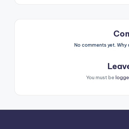
Co
No comments yet. Why do
Leav
You must be
logge