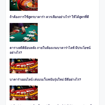
ถ้าต้องการใช้สูตรบาคาร่า ควรเลือกอย่างไร? ให้ได้สูตรที่ดี
ตารางสถิติย้อนหลัง ภายในห้องเกมบาคาร่าไลฟ์ มีประโยชน์
อย่างไร?
บาคาร่าออนไลน์ เล่นบนเว็บพนันรุ่นใหม่ มีดีอย่างไร?