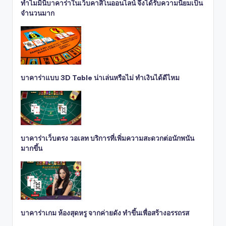
ทำไมมินิบาคาร่าในเว็บคาสิโนออนไลน์ จึงได้รับความนิยมเป็น
จำนวนมาก
บาคาร่าแบบ 3D Table น่าเล่นหรือไม่ ทำเงินได้ดีไหม
บาคาร่าเว็บตรง วอเลท บริการที่เพิ่มความสะดวกต่อนักพนัน
มากขึ้น
บาคาร่าเกม ห้องสุดหรู จากค่ายดัง ทำขึ้นเพื่อสร้างอรรถรส