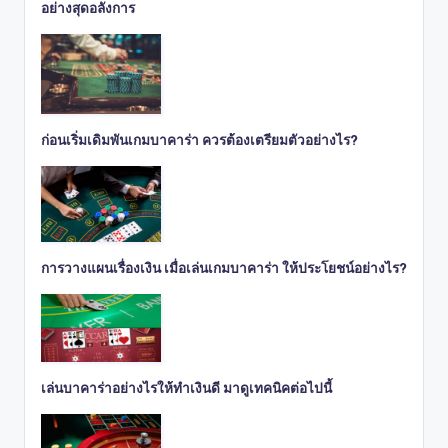
อย่างสุดอลังการ
ก่อนเริ่มเดิมพันเกมบาคาร่า ควรต้องเตรียมตัวอย่างไร?
การวางแผนเรื่องเงิน เมื่อเล่นเกมบาคาร่า ให้ประโยชน์อย่างไร?
เล่นบาคาร่าอย่างไรให้ทำเงินดี มาดูเทคนิคต่อไปนี้