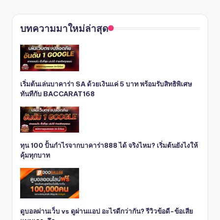
บทความมาใหม่ล่าสุด
เริ่มต้นเล่นบาคาร่า SA ด้วยเงินแค่ 5 บาท พร้อมรับสิทธิพิเศษ
ทันทีกับ BACCARAT168
ทุน 100 ปั้นกำไรจากบาคาร่า888 ได้ จริงไหม? เริ่มต้นยังไงให้
คุ้มทุกบาท
ดูบอลผ่านเว็บ vs ดูผ่านแอป อะไรดีกว่ากัน? รีวิวข้อดี-ข้อเสีย