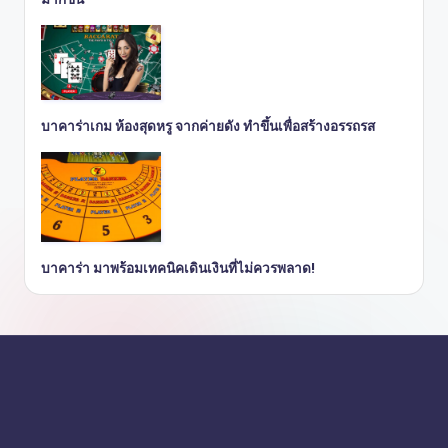
บาคาร่าเกม ห้องสุดหรู จากค่ายดัง ทำขึ้นเพื่อสร้างอรรถรส
บาคาร่า มาพร้อมเทคนิคเดินเงินที่ไม่ควรพลาด!