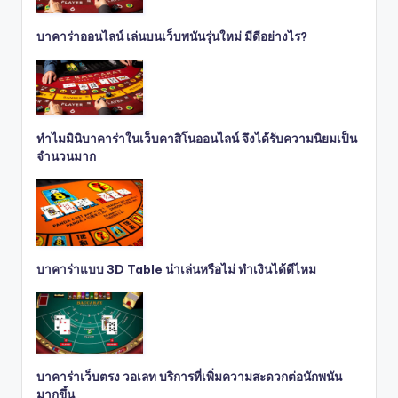
บาคาร่าออนไลน์ เล่นบนเว็บพนันรุ่นใหม่ มีดีอย่างไร?
ทำไมมินิบาคาร่าในเว็บคาสิโนออนไลน์ จึงได้รับความนิยมเป็น
จำนวนมาก
บาคาร่าแบบ 3D Table น่าเล่นหรือไม่ ทำเงินได้ดีไหม
บาคาร่าเว็บตรง วอเลท บริการที่เพิ่มความสะดวกต่อนักพนัน
มากขึ้น