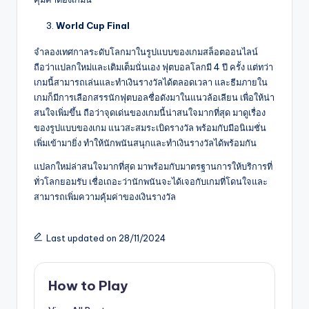
World Cup Final
จำลองเทศกาลระดับโลกมาในรูปแบบของเกมสล็อตออนไลน์
ถือว่าแปลกใหม่และเติมเต็มนั่นเอง ฟุตบอลโลกมี 4 ปี ครั้ง แต่ทว่า
เกมนี้สามารถเล่นและทำเงินรางวัลได้ตลอดเวลา และธีมภายใน
เกมก็มีการเลือกสรรนักฟุตบอลชื่อดังมาในแนวล้อเลียน เพื่อให้น่า
สนใจเพิ่มขึ้น ถือว่าจุดเด่นของเกมนี้น่าสนใจมากที่สุด มาดูเรื่อง
ของรูปแบบของเกม แนวสะสมระเบิดรางวัล พร้อมกับมีอนิเมชั่น
เพิ่มเข้ามายิ่ง ทำให้นักพนันสนุกและทำเงินรางวัลได้พร้อมกัน
แปลกใหม่ล่าสนใจมากที่สุด มาพร้อมกับมาตรฐานการให้บริการที่
ทั่วโลกยอมรับ เชื่อเถอะว่านักพนันจะได้เจอกับเกมที่โดนใจและ
สามารถเพิ่มความคุ้มค่าของเงินรางวัล
Last updated on 28/11/2024
How to Play