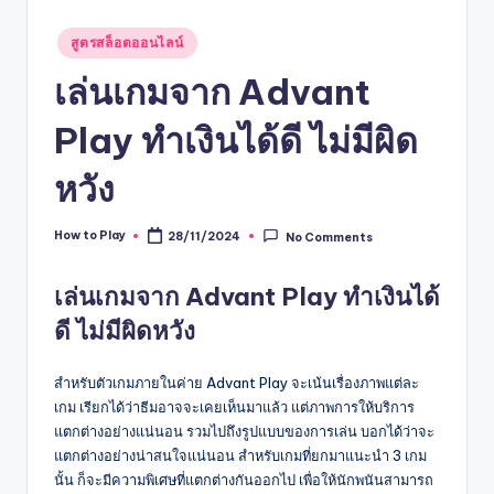
Posted
สูตรสล็อตออนไลน์
in
เล่นเกมจาก Advant
Play ทำเงินได้ดี ไม่มีผิด
หวัง
How to Play
28/11/2024
No Comments
Posted
by
เล่นเกมจาก Advant Play ทำเงินได้
ดี ไม่มีผิดหวัง
สำหรับตัวเกมภายในค่าย Advant Play จะเน้นเรื่องภาพแต่ละ
เกม เรียกได้ว่าธีมอาจจะเคยเห็นมาแล้ว แต่ภาพการให้บริการ
แตกต่างอย่างแน่นอน รวมไปถึงรูปแบบของการเล่น บอกได้ว่าจะ
แตกต่างอย่างน่าสนใจแน่นอน สำหรับเกมที่ยกมาแนะนำ 3 เกม
นั้น ก็จะมีความพิเศษที่แตกต่างกันออกไป เพื่อให้นักพนันสามารถ