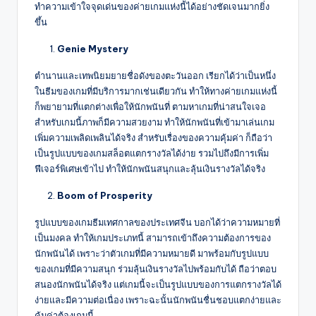
ทำความเข้าใจจุดเด่นของค่ายเกมแห่งนี้ได้อย่างชัดเจนมากยิ่ง
ขึ้น
Genie Mystery
ตำนานและเทพนิยมยายชื่อดังของตะวันออก เรียกได้ว่าเป็นหนึ่ง
ในธีมของเกมที่มีบริการมากเช่นเดียวกัน ทำให้ทางค่ายเกมแห่งนี้
ก็พยายามที่แตกต่างเพื่อให้นักพนันที่ ตามหาเกมที่น่าสนใจเจอ
สำหรับเกมนี้ภาพก็มีความสวยงาม ทำให้นักพนันที่เข้ามาเล่นเกม
เพิ่มความเพลิดเพลินได้จริง สำหรับเรื่องของความคุ้มค่า ก็ถือว่า
เป็นรูปแบบของเกมสล็อตแตกรางวัลได้ง่าย รวมไปถึงมีการเพิ่ม
ฟีเจอร์พิเศษเข้าไป ทำให้นักพนันสนุกและลุ้นเงินรางวัลได้จริง
Boom of Prosperity
รูปแบบของเกมธีมเทศกาลของประเทศจีน บอกได้ว่าความหมายที่
เป็นมงคล ทำให้เกมประเภทนี้ สามารถเข้าถึงความต้องการของ
นักพนันได้ เพราะว่าตัวเกมที่มีความหมายดี มาพร้อมกับรูปแบบ
ของเกมที่มีความสนุก ร่วมลุ้นเงินรางวัลไปพร้อมกับได้ ถือว่าตอบ
สนองนักพนันได้จริง แต่เกมนี้จะเป็นรูปแบบของการแตกรางวัลได้
ง่ายและมีความต่อเนื่อง เพราะฉะนั้นนักพนันชื่นชอบแตกง่ายและ
คุ้มค่าต้องเกมนี้