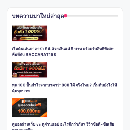
บทความมาใหม่ล่าสุด
เริ่มต้นเล่นบาคาร่า SA ด้วยเงินแค่ 5 บาท พร้อมรับสิทธิพิเศษ
ทันทีกับ BACCARAT168
ทุน 100 ปั้นกำไรจากบาคาร่า888 ได้ จริงไหม? เริ่มต้นยังไงให้
คุ้มทุกบาท
ดูบอลผ่านเว็บ vs ดูผ่านแอป อะไรดีกว่ากัน? รีวิวข้อดี-ข้อเสีย
แบบเจาะลึก