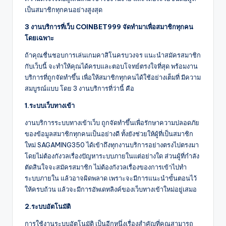
เป็นสมาชิกทุกคนอย่างสูงสุด
3 งานบริการที่เว็บ
COINBET
999
จัดทำมาเพื่อสมาชิกทุกคน
โดยเฉพาะ
ถ้าคุณชื่นชอบการเล่นเกมคาสิโนครบวงจร แนะนำสมัครสมาชิก
กับเว็บนี้ จะทำให้คุณได้ครบและตอบโจทย์ตรงใจที่สุด พร้อมงาน
บริการที่ถูกจัดทำขึ้น เพื่อให้สมาชิกทุกคนได้ใช้อย่างเต็มที่ มีความ
สมบูรณ์แบบ โดย 3 งานบริการที่ว่านี้ คือ
1.ระบบเว็บทางเข้า
งานบริการระบบทางเข้าเว็บ ถูกจัดทำขึ้นเพื่อรักษาความปลอดภัย
ของข้อมูลสมาชิกทุกคนเป็นอย่างดี ทั้งยังช่วยให้ผู้ที่เป็นสมาชิก
ใหม่ SAGAMING350 ได้เข้าถึงทุกงานบริการอย่างตรงไปตรงมา
โดยไม่ต้องกังวลเรื่องปัญหาระบบภายในแต่อย่างใด ส่วนผู้ที่กำลัง
ตัดสินใจจะสมัครสมาชิก ไม่ต้องกังวลเรื่องของการเข้าไปทำ
ระบบภายใน แล้วอาจผิดพลาด เพราะจะมีการแนะนำขั้นตอนไว้
ให้ครบถ้วน แล้วจะมีการอัพเดทลิงค์ของเว็บทางเข้าใหม่อยู่เสมอ
2.ระบบอัตโนมัติ
การใช้งานระบบอัตโนมัติ เป็นอีกหนึ่งเรื่องสำคัญที่คุณสามารถ