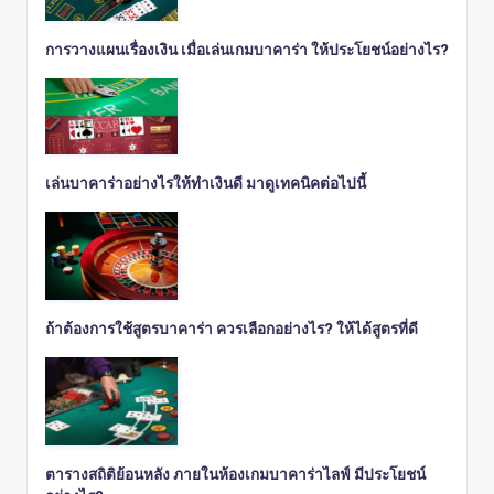
การวางแผนเรื่องเงิน เมื่อเล่นเกมบาคาร่า ให้ประโยชน์อย่างไร?
เล่นบาคาร่าอย่างไรให้ทำเงินดี มาดูเทคนิคต่อไปนี้
ถ้าต้องการใช้สูตรบาคาร่า ควรเลือกอย่างไร? ให้ได้สูตรที่ดี
ตารางสถิติย้อนหลัง ภายในห้องเกมบาคาร่าไลฟ์ มีประโยชน์