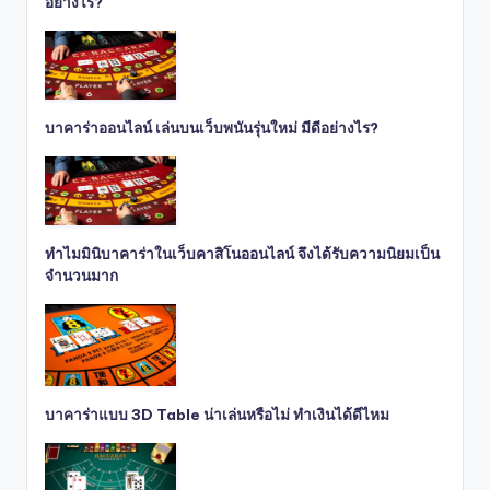
อย่างไร?
บาคาร่าออนไลน์ เล่นบนเว็บพนันรุ่นใหม่ มีดีอย่างไร?
ทำไมมินิบาคาร่าในเว็บคาสิโนออนไลน์ จึงได้รับความนิยมเป็น
จำนวนมาก
บาคาร่าแบบ 3D Table น่าเล่นหรือไม่ ทำเงินได้ดีไหม