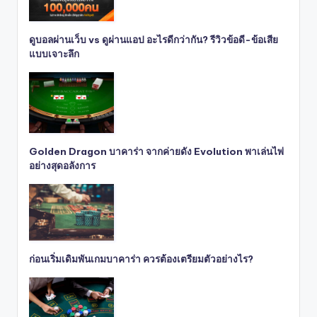
ดูบอลผ่านเว็บ vs ดูผ่านแอป อะไรดีกว่ากัน? รีวิวข้อดี-ข้อเสีย
แบบเจาะลึก
Golden Dragon บาคาร่า จากค่ายดัง Evolution พาเล่นไพ่
อย่างสุดอลังการ
ก่อนเริ่มเดิมพันเกมบาคาร่า ควรต้องเตรียมตัวอย่างไร?