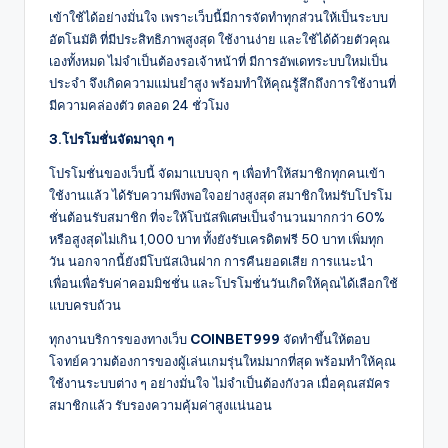
เข้าใช้ได้อย่างมั่นใจ เพราะเว็บนี้มีการจัดทำทุกส่วนให้เป็นระบบ
อัตโนมัติ ที่มีประสิทธิภาพสูงสุด ใช้งานง่าย และใช้ได้ด้วยตัวคุณ
เองทั้งหมด ไม่จำเป็นต้องรอเจ้าหน้าที่ มีการอัพเดทระบบใหม่เป็น
ประจำ จึงเกิดความแม่นยำสูง พร้อมทำให้คุณรู้สึกถึงการใช้งานที่
มีความคล่องตัว ตลอด 24 ชั่วโมง
3.โปรโมชั่นจัดมาจุก ๆ
โปรโมชั่นของเว็บนี้ จัดมาแบบจุก ๆ เพื่อทำให้สมาชิกทุกคนเข้า
ใช้งานแล้ว ได้รับความพึงพอใจอย่างสูงสุด สมาชิกใหม่รับโปรโม
ชั่นต้อนรับสมาชิก ที่จะให้โบนัสพิเศษเป็นจำนวนมากกว่า 60%
หรือสูงสุดไม่เกิน 1,000 บาท ทั้งยังรับเครดิตฟรี 50 บาท เพิ่มทุก
วัน นอกจากนี้ยังมีโบนัสเงินฝาก การคืนยอดเสีย การแนะนำ
เพื่อนเพื่อรับค่าคอมมิชชั่น และโปรโมชั่นวันเกิดให้คุณได้เลือกใช้
แบบครบถ้วน
ทุกงานบริการของทางเว็บ
COINBET
999
จัดทำขึ้นให้ตอบ
โจทย์ความต้องการของผู้เล่นเกมรุ่นใหม่มากที่สุด พร้อมทำให้คุณ
ใช้งานระบบต่าง ๆ อย่างมั่นใจ ไม่จำเป็นต้องกังวล เมื่อคุณสมัคร
สมาชิกแล้ว รับรองความคุ้มค่าสูงแน่นอน