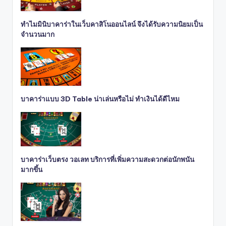
ทำไมมินิบาคาร่าในเว็บคาสิโนออนไลน์ จึงได้รับความนิยมเป็น
จำนวนมาก
บาคาร่าแบบ 3D Table น่าเล่นหรือไม่ ทำเงินได้ดีไหม
บาคาร่าเว็บตรง วอเลท บริการที่เพิ่มความสะดวกต่อนักพนัน
มากขึ้น