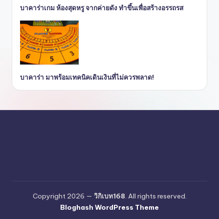
บาคาร่าเกม ห้องสุดหรู จากค่ายดัง ทำขึ้นเพื่อสร้างอรรถรส
บาคาร่า มาพร้อมเทคนิคเดินเงินที่ไม่ควรพลาด!
Copyright 2026 —
วิกิเบท168
. All rights reserved.
Bloghash WordPress Theme