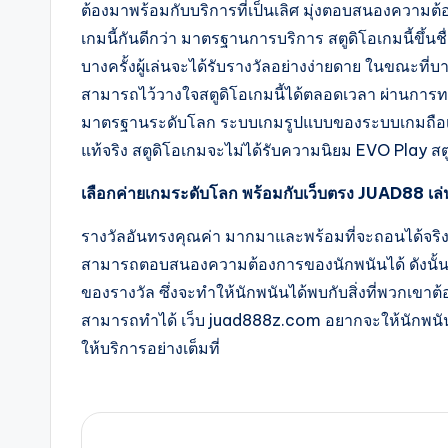
ต้องมาพร้อมกับบริการที่เป็นเลิศ มุ่งตอบสนองความ
เกมนี้กันดีกว่า มาตรฐานการบริการ สตูดิโอเกมนี้ขึ้นช
บางครั้งผู้เล่นจะได้รับรางวัลอย่างง่ายดาย ในขณะที่บ
สามารถไว้วางใจสตูดิโอเกมนี้ได้ตลอดเวลา ผ่านการ
มาตรฐานระดับโลก ระบบเกมรูปแบบของระบบเกมถือเป็นหน
แท้จริง สตูดิโอเกมจะไม่ได้รับความนิยม EVO Play 
เลือกค่ายเกมระดับโลก พร้อมกับเว็บตรง JUAD88 เล่นจ
รางวัลอันทรงคุณค่า มากมาและพร้อมที่จะถอนได้จริง
สามารถตอบสนองความต้องการของนักพนันได้ ดังนั้นสต
ของรางวัล ซึ่งจะทำให้นักพนันได้พบกับสิ่งที่พวกเขาต
สามารถทำได้ เว็บ juad888z.com อยากจะให้นักพนันท
ให้บริการอย่างเต็มที่