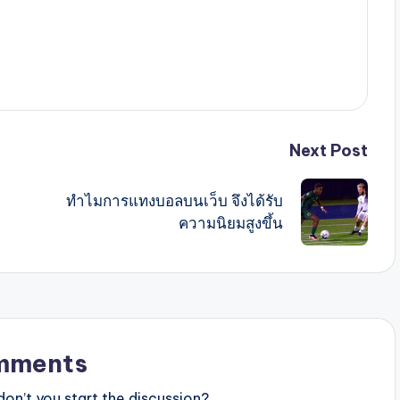
Next Post
ทำไมการแทงบอลบนเว็บ จึงได้รับ
ความนิยมสูงขึ้น
mments
n’t you start the discussion?