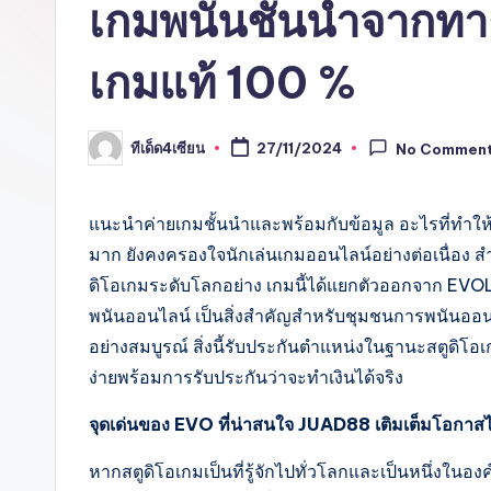
เกมพนันชั้นนำจากทา
เกมแท้ 100 %
ทีเด็ด4เซียน
27/11/2024
No Commen
Posted
by
แนะนำค่ายเกมชั้นนำและพร้อมกับข้อมูล อะไรที่ทำให้
มาก ยังคงครองใจนักเล่นเกมออนไลน์อย่างต่อเนื่อง ส
ดิโอเกมระดับโลกอย่าง เกมนี้ได้แยกตัวออกจาก EVOLU
พนันออนไลน์ เป็นสิ่งสำคัญสำหรับชุมชนการพนันออนไลน์
อย่างสมบูรณ์ สิ่งนี้รับประกันตำแหน่งในฐานะสตูดิโอเก
ง่ายพร้อมการรับประกันว่าจะทำเงินได้จริง
จุดเด่นของ EVO ที่น่าสนใจ JUAD88 เติมเต็มโอกาสไ
หากสตูดิโอเกมเป็นที่รู้จักไปทั่วโลกและเป็นหนึ่งในอ