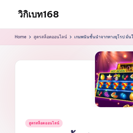
วิกิเบท168
Skip
to
content
Home
สูตรสล็อตออนไลน์
เกมพนันชั้นนำจากทางยุโรป มั่
Posted
สูตรสล็อตออนไลน์
in