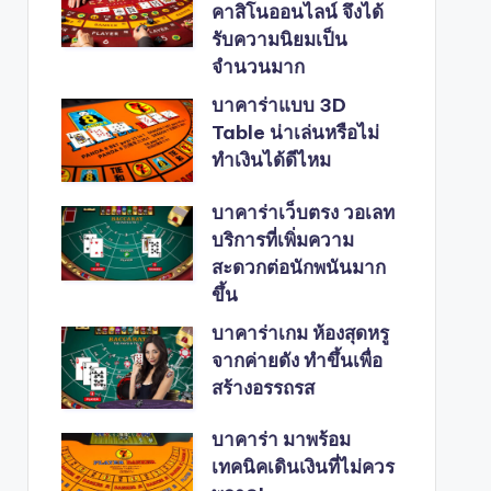
คาสิโนออนไลน์ จึงได้
รับความนิยมเป็น
จำนวนมาก
บาคาร่าแบบ 3D
Table น่าเล่นหรือไม่
ทำเงินได้ดีไหม
บาคาร่าเว็บตรง วอเลท
บริการที่เพิ่มความ
สะดวกต่อนักพนันมาก
ขึ้น
บาคาร่าเกม ห้องสุดหรู
จากค่ายดัง ทำขึ้นเพื่อ
สร้างอรรถรส
บาคาร่า มาพร้อม
เทคนิคเดินเงินที่ไม่ควร