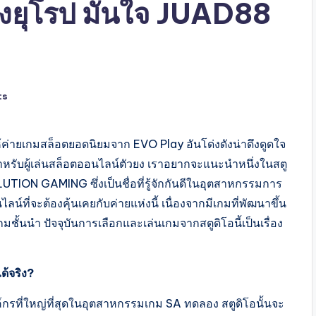
งยุโรป มั่นใจ JUAD88
ts
ค่ายเกมสล็อตยอดนิยมจาก EVO Play อันโด่งดังน่าดึงดูดใจ
ำหรับผู้เล่นสล็อตออนไลน์ตัวยง เราอยากจะแนะนำหนึ่งในสตู
TION GAMING ซึ่งเป็นชื่อที่รู้จักกันดีในอุตสาหกรรมการ
ที่จะต้องคุ้นเคยกับค่ายแห่งนี้ เนื่องจากมีเกมที่พัฒนาขึ้น
มชั้นนำ ปัจจุบันการเลือกและเล่นเกมจากสตูดิโอนี้เป็นเรื่อง
ด้จริง?
งค์กรที่ใหญ่ที่สุดในอุตสาหกรรมเกม SA ทดลอง สตูดิโอนั้นจะ