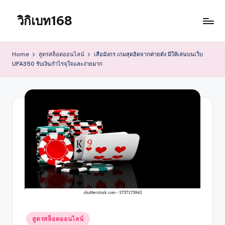
วิกิเบท168
Skip
to
content
Home
สูตรสล็อตออนไลน์
เสือมังกร เกมสุดฮิตจากค่ายดัง มีให้เล่นบนเว็บ
UFA350 รับเงินกำไรจุใจและง่ายมาก
Posted
สูตรสล็อตออนไลน์