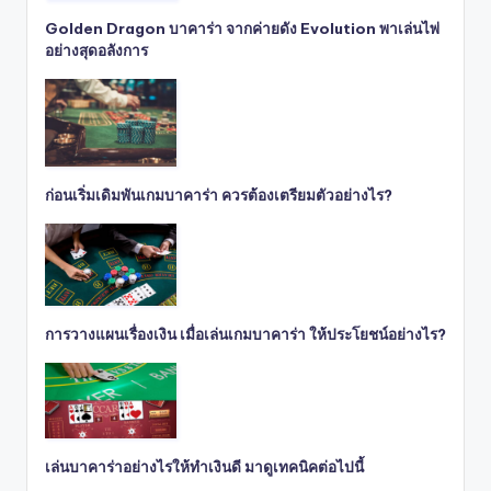
Golden Dragon บาคาร่า จากค่ายดัง Evolution พาเล่นไพ่
อย่างสุดอลังการ
ก่อนเริ่มเดิมพันเกมบาคาร่า ควรต้องเตรียมตัวอย่างไร?
การวางแผนเรื่องเงิน เมื่อเล่นเกมบาคาร่า ให้ประโยชน์อย่างไร?
เล่นบาคาร่าอย่างไรให้ทำเงินดี มาดูเทคนิคต่อไปนี้