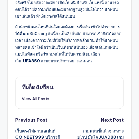
จริงหรือไม่ หรือว่าจะมีการปิดเว็บหนี สำหรับเว็บแห่งนี้ สามารถ
ตอบได้ว่า มีความพร้อมและมีมาตรฐานสูง มั่นใจได้ว่า นักพนัน
เข้าเล่นแล้ว ทำเงินรางวัลได้แน่นอน
ถ้านักพนันคนไหนที่สนใจและต้องการเริ่มต้น เข้าไปทำรายการ
ได้ที่ ufa350s.org อันนี้จะเป็นลิงค์หลัก สามารถเข้าถึงได้ตลอด
เวลา เนื่องจากว่ามีเว็บที่เปิดให้บริการที่คล้ายกัน ทำให้นักพนัน
หลายคนเข้าใจผิดว่าเป็นเว็บเดียวกันนั่นเอง เลือกเล่นเกมพนัน
แบบไลฟ์สด หรือว่าเกมพนันที่ได้รับความนิยม เลือก
เว็บ
UFA350
ครบจบทุกบริการอย่างแน่นอน
ทีเด็ด4เซียน
View All Posts
Post
Previous Post
Next Post
เว็บตรงไม่ผ่านเอเย่นต์
เกมพนันชั้นนำจากทาง
navigation
COINBET999 บริการดี
ยุโรป มั่นใจ JUAD88 เกม