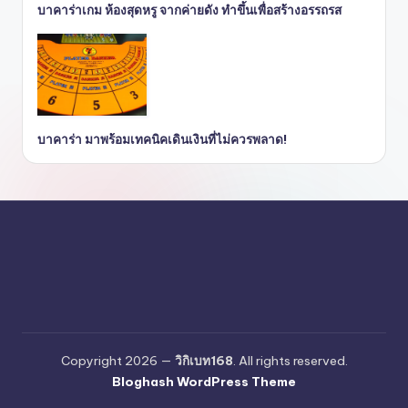
บาคาร่าเกม ห้องสุดหรู จากค่ายดัง ทำขึ้นเพื่อสร้างอรรถรส
บาคาร่า มาพร้อมเทคนิคเดินเงินที่ไม่ควรพลาด!
Copyright 2026 —
วิกิเบท168
. All rights reserved.
Bloghash WordPress Theme