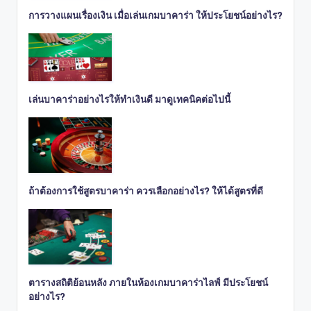
การวางแผนเรื่องเงิน เมื่อเล่นเกมบาคาร่า ให้ประโยชน์อย่างไร?
เล่นบาคาร่าอย่างไรให้ทำเงินดี มาดูเทคนิคต่อไปนี้
ถ้าต้องการใช้สูตรบาคาร่า ควรเลือกอย่างไร? ให้ได้สูตรที่ดี
ตารางสถิติย้อนหลัง ภายในห้องเกมบาคาร่าไลฟ์ มีประโยชน์
อย่างไร?