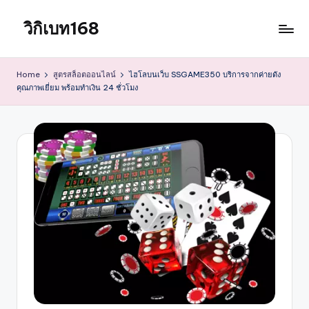
วิกิเบท168
Skip
to
content
Home
สูตรสล็อตออนไลน์
ไฮโลบนเว็บ SSGAME350 บริการจากค่ายดัง
คุณภาพเยี่ยม พร้อมทำเงิน 24 ชั่วโมง