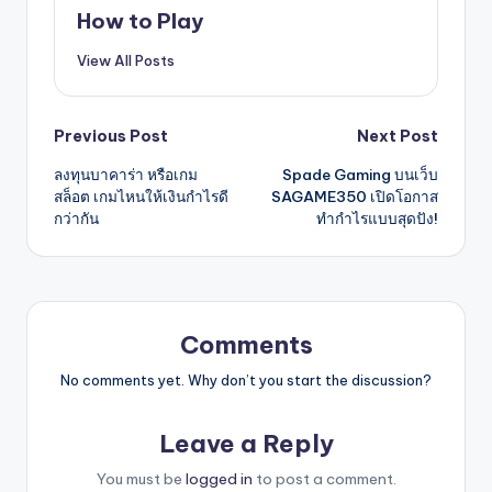
How to Play
View All Posts
Post
Previous Post
Next Post
ลงทุนบาคาร่า หรือเกม
Spade Gaming บนเว็บ
navigation
สล็อต เกมไหนให้เงินกำไรดี
SAGAME350 เปิดโอกาส
กว่ากัน
ทำกำไรแบบสุดปัง!
Comments
No comments yet. Why don’t you start the discussion?
Leave a Reply
You must be
logged in
to post a comment.