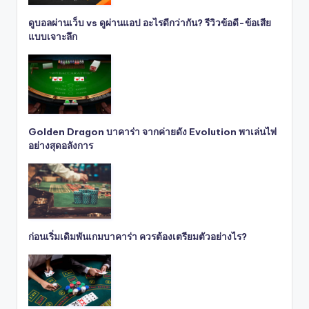
ดูบอลผ่านเว็บ vs ดูผ่านแอป อะไรดีกว่ากัน? รีวิวข้อดี-ข้อเสีย
แบบเจาะลึก
Golden Dragon บาคาร่า จากค่ายดัง Evolution พาเล่นไพ่
อย่างสุดอลังการ
ก่อนเริ่มเดิมพันเกมบาคาร่า ควรต้องเตรียมตัวอย่างไร?