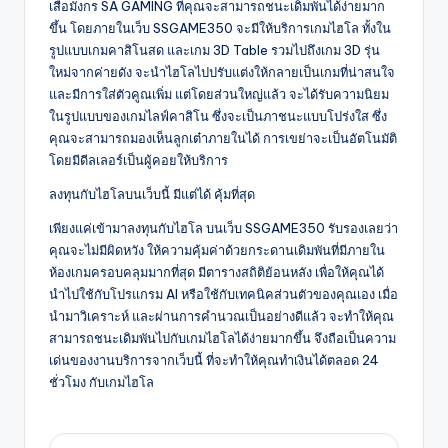
เสือมังกร SA GAMING ที่คุณจะสามารถชนะเดิมพันได้ง่ายมาก
ขึ้น โดยภายในเว็บ SSGAME350 จะมีให้บริการเกมไฮโล ทั้งใน
รูปแบบเกมคาสิโนสด และเกม 3D Table รวมไปถึงเกม 3D รุ่น
ใหม่จากค่ายดัง จะนำไฮโลไปปรับแต่งให้กลายเป็นเกมที่น่าสนใจ
และมีการใส่ตัวคูณเพิ่ม แต่โดยส่วนใหญ่แล้ว จะได้รับความนิยม
ในรูปแบบของเกมไลฟ์คาสิโน ซึ่งจะเป็นภาชนะแบบโปร่งใส ซึ่ง
คุณจะสามารถมองเห็นลูกเต๋าภายในได้ การเขย่าจะเป็นอัตโนมัติ
โดยมีดีลเลอร์เป็นผู้คอยให้บริการ
ลงทุนกับไฮโลบนเว็บนี้ มีแต่ได้ คุ้มที่สุด
เพียงแค่เข้ามาลงทุนกับไฮโล บนเว็บ SSGAME350 รับรองเลยว่า
คุณจะไม่มีผิดหวัง ให้ความคุ้มค่าด้วยกระดานเดิมพันที่มีภายใน
ห้องเกมครอบคลุมมากที่สุด มีตารางสถิติย้อนหลัง เพื่อให้คุณได้
นำไปใช้กับโปรแกรม AI หรือใช้กับเทคนิคส่วนตัวของคุณเอง เมื่อ
นำมาวิเคราะห์ และผ่านการคำนวณเป็นอย่างดีแล้ว จะทำให้คุณ
สามารถชนะเดิมพันไปกับเกมไฮโลได้ง่ายมากขึ้น จึงถือเป็นความ
เด่นของงานบริการจากเว็บนี้ ที่จะทำให้คุณทำเงินได้ตลอด 24
ชั่วโมง กับเกมไฮโล