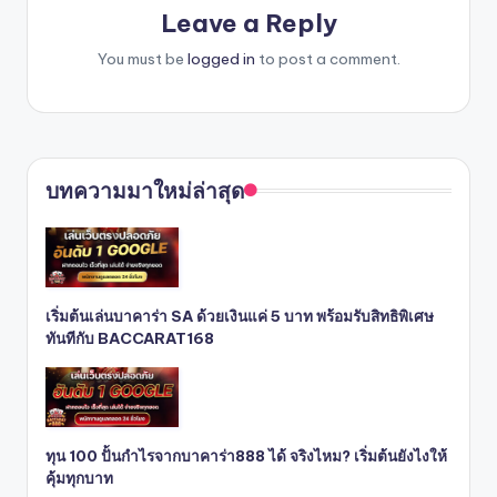
Leave a Reply
You must be
logged in
to post a comment.
บทความมาใหม่ล่าสุด
เริ่มต้นเล่นบาคาร่า SA ด้วยเงินแค่ 5 บาท พร้อมรับสิทธิพิเศษ
ทันทีกับ BACCARAT168
ทุน 100 ปั้นกำไรจากบาคาร่า888 ได้ จริงไหม? เริ่มต้นยังไงให้
คุ้มทุกบาท