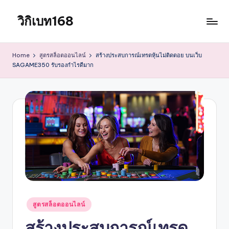
วิกิเบท168
Skip
to
content
Home
สูตรสล็อตออนไลน์
สร้างประสบการณ์เทรดหุ้นไม่ติดดอย บนเว็บ
SAGAME350 รับรองกำไรดีมาก
Posted
สูตรสล็อตออนไลน์
in
สร้างประสบการณ์เทรด