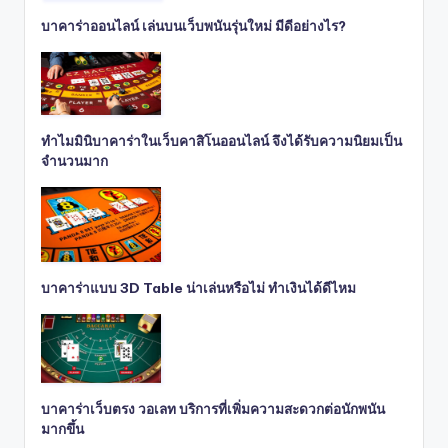
บาคาร่าออนไลน์ เล่นบนเว็บพนันรุ่นใหม่ มีดีอย่างไร?
ทำไมมินิบาคาร่าในเว็บคาสิโนออนไลน์ จึงได้รับความนิยมเป็น
จำนวนมาก
บาคาร่าแบบ 3D Table น่าเล่นหรือไม่ ทำเงินได้ดีไหม
บาคาร่าเว็บตรง วอเลท บริการที่เพิ่มความสะดวกต่อนักพนัน
มากขึ้น