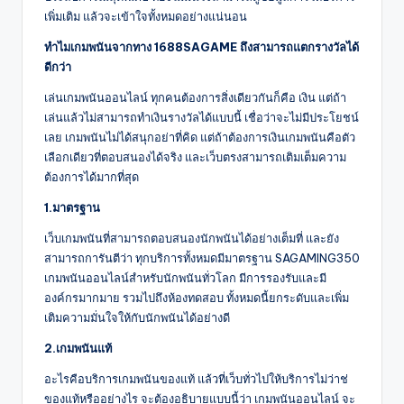
เพิ่มเติม แล้วจะเข้าใจทั้งหมดอย่างแน่นอน
ทำไมเกมพนันจากทาง 1688SAGAME
ถึงสามารถแตกรางวัลได้
ดีกว่า
เล่นเกมพนันออนไลน์ ทุกคนต้องการสิ่งเดียวกันก็คือ เงิน แต่ถ้า
เล่นแล้วไม่สามารถทำเงินรางวัลได้แบบนี้ เชื่อว่าจะไม่มีประโยชน์
เลย เกมพนันไม่ได้สนุกอย่าที่คิด แต่ถ้าต้องการเงินเกมพนันคือตัว
เลือกเดียวที่ตอบสนองได้จริง และเว็บตรงสามารถเติมเต็มความ
ต้องการได้มากที่สุด
1.มาตรฐาน
เว็บเกมพนันที่สามารถตอบสนองนักพนันได้อย่างเต็มที่ และยัง
สามารถการันตีว่า ทุกบริการทั้งหมดมีมาตรฐาน SAGAMING350
เกมพนันออนไลน์สำหรับนักพนันทั่วโลก มีการรองรับและมี
องค์กรมากมาย รวมไปถึงห้องทดสอบ ทั้งหมดนี้ยกระดับและเพิ่ม
เติมความมั่นใจให้กับนักพนันได้อย่างดี
2.เกมพนันแท้
อะไรคือบริการเกมพนันของแท้ แล้วที่เว็บทั่วไปให้บริการไม่ว่าช่
ของแท้หรืออย่างไร จะต้องอธิบายแบบนี้ว่า เกมพนันออนไลน์ จะ