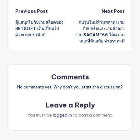
Post
Previous Post
Next Post
ลุ้นสนุกไปกับเกมสล็อตของ
คนรุ่นใหม่ห้ามพลาด! เกม
navigation
BETSOFT เต็มเปี่ยมไป
อีสปอร์ตและเกมจำลอง
ด้วยเกมกราฟิกดี
จาก SAGAME66 ให้ความ
สนุกที่ทันสมัย จ่ายราคาดี
Comments
No comments yet. Why don’t you start the discussion?
Leave a Reply
You must be
logged in
to post a comment.