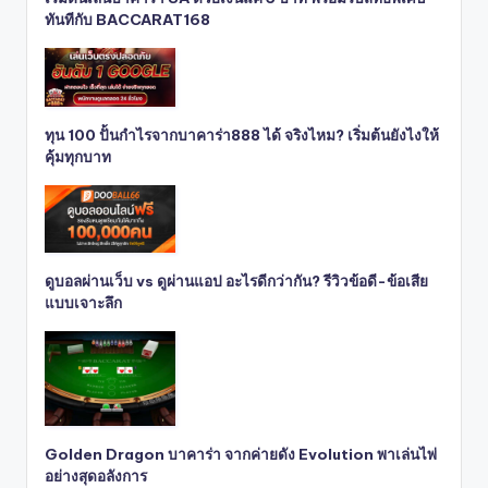
ทันทีกับ BACCARAT168
ทุน 100 ปั้นกำไรจากบาคาร่า888 ได้ จริงไหม? เริ่มต้นยังไงให้
คุ้มทุกบาท
ดูบอลผ่านเว็บ vs ดูผ่านแอป อะไรดีกว่ากัน? รีวิวข้อดี-ข้อเสีย
แบบเจาะลึก
Golden Dragon บาคาร่า จากค่ายดัง Evolution พาเล่นไพ่
อย่างสุดอลังการ