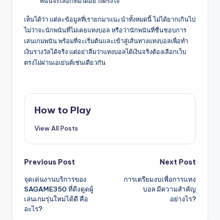
พนันจะเลือกทีมได้อย่างตรงใจ
เห็นได้ว่า แต่ละข้อมูลที่เรายกมาแนะนำทั้งหมดนี้ ไม่ได้ยากเกินไป
ไม่ว่าจะนักพนันที่ไม่เคยแทงบอล หรือว่านักพนันที่ชื่นชอบการ
เล่นเกมพนัน พร้อมที่จะเริ่มต้นและเข้าสู่เส้นทางแทงบอลเพื่อทำ
เงินรางวัลได้จริง แต่อย่าลืมว่าแทงบอลได้เงินจริงต้องเลือกเว็บ
ตรงไม่ผ่านเอเย่นต์เช่นเดียวกัน
How to Play
View All Posts
Post
Previous Post
Next Post
จุดเด่นงานบริการของ
การเตรียมงบเพื่อการแทง
navigation
SAGAME350 ที่ดึงดูดผู้
บอล มีความสำคัญ
เล่นเกมรุ่นใหม่ได้ดี คือ
อย่างไร?
อะไร?