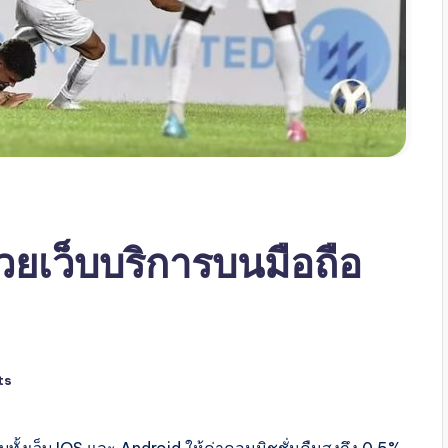
วยเว็บบริการบนมือถือ
ts