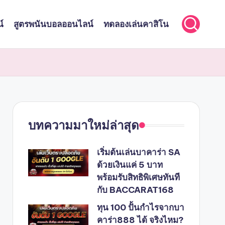
์
สูตรพนันบอลออนไลน์
ทดลองเล่นคาสิโน
บทความมาใหม่ล่าสุด
เริ่มต้นเล่นบาคาร่า SA
ด้วยเงินแค่ 5 บาท
พร้อมรับสิทธิพิเศษทันที
กับ BACCARAT168
ทุน 100 ปั้นกำไรจากบา
คาร่า888 ได้ จริงไหม?