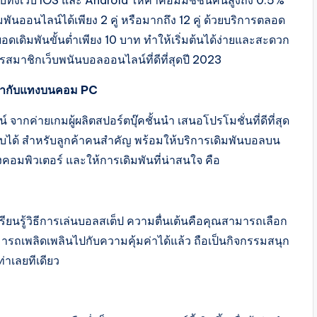
รับทั้งเว็บ IOS และ Android ให้ค่าคอมมิชชั่นคืนสูงถึง 0.5%
นออนไลน์ได้เพียง 2 คู่ หรือมากถึง 12 คู่ ด้วยบริการตลอด
ดเดิมพันขั้นต่ำเพียง 10 บาท ทำให้เริ่มต้นได้ง่ายและสะดวก
รสมาชิกเว็บพนันบอลออนไลน์ที่ดีที่สุดปี 2023
ท่ากับแทงบนคอม PC
 จากค่ายเกมผู้ผลิตสปอร์ตบุ๊คชั้นนำ เสนอโปรโมชั่นที่ดีที่สุด
เทียบได้ สำหรับลูกค้าคนสำคัญ พร้อมให้บริการเดิมพันบอลบน
งคอมพิวเตอร์ และให้การเดิมพันที่น่าสนใจ คือ
เรียนรู้วิธีการเล่นบอลสเต็ป ความตื่นเต้นคือคุณสามารถเลือก
ามารถเพลิดเพลินไปกับความคุ้มค่าได้แล้ว ถือเป็นกิจกรรมสนุก
ท่าเลยทีเดียว