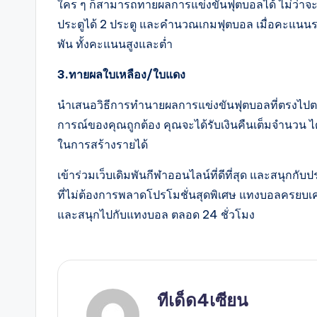
ใคร ๆ ก็สามารถทายผลการแข่งขันฟุตบอลได้ ไม่ว่าจะผล
ประตูได้ 2 ประตู และคำนวณเกมฟุตบอล เมื่อคะแนน
พัน ทั้งคะแนนสูงและต่ำ
3.ทายผลใบเหลือง/ใบแดง
นำเสนอวิธีการทำนายผลการแข่งขันฟุตบอลที่ตรงไปตร
การณ์ของคุณถูกต้อง คุณจะได้รับเงินคืนเต็มจำนวน ได
ในการสร้างรายได้
เข้าร่วมเว็บเดิมพันกีฬาออนไลน์ที่ดีที่สุด และสนุกกับ
ที่ไม่ต้องการพลาดโปรโมชั่นสุดพิเศษ แทงบอลครยบเครื
และสนุกไปกับแทงบอล ตลอด 24 ชั่วโมง
ทีเด็ด4เซียน