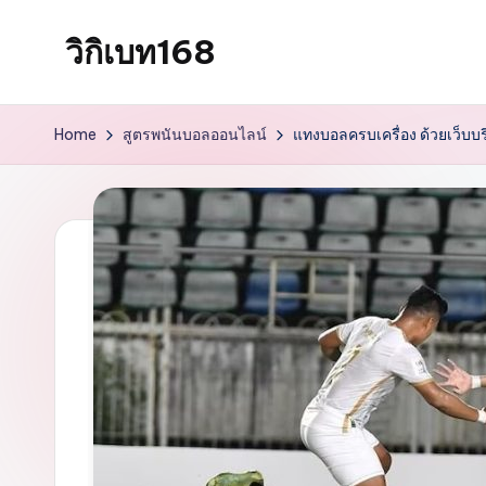
วิกิเบท168
Skip
to
content
Home
สูตรพนันบอลออนไลน์
แทงบอลครบเครื่อง ด้วยเว็บบร