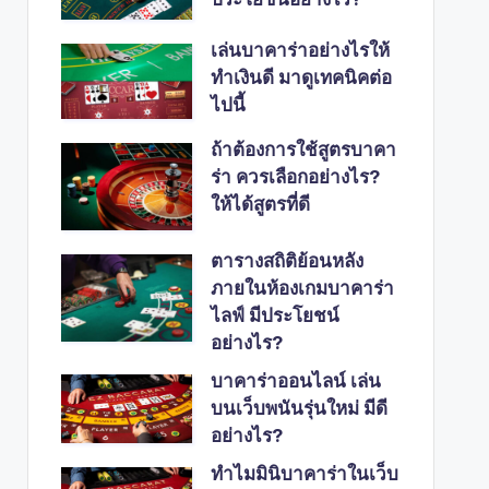
เล่นบาคาร่าอย่างไรให้
ทำเงินดี มาดูเทคนิคต่อ
ไปนี้
ถ้าต้องการใช้สูตรบาคา
ร่า ควรเลือกอย่างไร?
ให้ได้สูตรที่ดี
ตารางสถิติย้อนหลัง
ภายในห้องเกมบาคาร่า
ไลฟ์ มีประโยชน์
อย่างไร?
บาคาร่าออนไลน์ เล่น
บนเว็บพนันรุ่นใหม่ มีดี
อย่างไร?
ทำไมมินิบาคาร่าในเว็บ