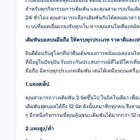
เว็บพนันบอลที่ดีที่สุดบนมือถือ ต้องมีระบบพิเศษที่รอง
สำหรับทุกกิจกรรมการเดิมพัน และคุณสามารถเริ่มเดิมพั
24 ชั่วโมง คุณสามารถเลือกเดิมพันกับได้ตลอดเวลา ยอ
ระบบที่ยอดเยี่ยมรองรับทุกเว็บ หากคุณสนใจเพียงสมัค
เดิมพันบอลบนมือถือ ให้ครบทุกประเภท ราคาดีและเ
ยินดีต้อนรับสู่โลกที่น่าตื่นเต้นของการพนันบอลออนไลน์
ที่มีอยู่ในปัจจุบัน รับประกันประสบการณ์ที่ไม่มีใคร
มือถือ มีครบทุกประเภทเดิมพัน เล่นได้เหมือนบนเครื่อ
1.แทงสเต็ป
คุณสามารถวางเดิมพัน 2 นัดขึ้นไป ในบิลใบเดียว เพื่อ
เดิมพันฟุตบอลได้ถึง 12 นัด ดังนั้นสมาชิกทุกคน จึงส
ๆ อีกหนึ่งกิจกรรมที่คุณลุ้นชนะเดิมพันได้มากกว่า 12 เ
2.แทงสูง/ต่ำ