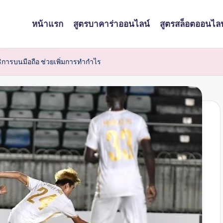
หน้าแรก
สูตรบาคาร่าออนไลน์
สูตรสล็อตออนไลน
ิการบนมือถือ ช่วยเพิ่มการทำกำไร