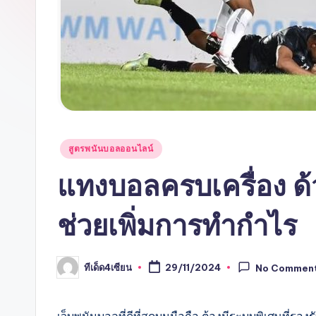
Posted
สูตรพนันบอลออนไลน์
in
แทงบอลครบเครื่อง ด้
ช่วยเพิ่มการทำกำไร
ทีเด็ด4เซียน
29/11/2024
No Commen
Posted
by