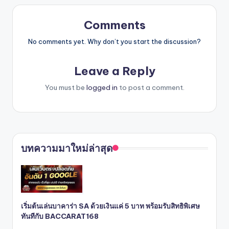
Comments
No comments yet. Why don’t you start the discussion?
Leave a Reply
You must be
logged in
to post a comment.
บทความมาใหม่ล่าสุด
เริ่มต้นเล่นบาคาร่า SA ด้วยเงินแค่ 5 บาท พร้อมรับสิทธิพิเศษ
ทันทีกับ BACCARAT168