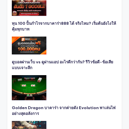
ทุน 100 ปั้นกำไรจากบาคาร่า888 ได้ จริงไหม? เริ่มต้นยังไงให้
คุ้มทุกบาท
ดูบอลผ่านเว็บ vs ดูผ่านแอป อะไรดีกว่ากัน? รีวิวข้อดี-ข้อเสีย
แบบเจาะลึก
Golden Dragon บาคาร่า จากค่ายดัง Evolution พาเล่นไพ่
อย่างสุดอลังการ