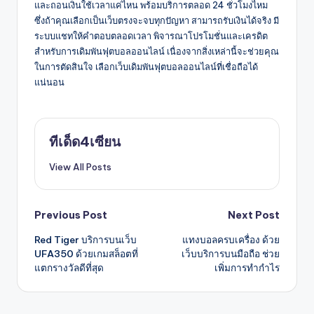
และถอนเงินใช้เวลาแค่ไหน พร้อมบริการตลอด 24 ชั่วโมงไหม
ซึ่งถ้าคุณเลือกเป็นเว็บตรงจะจบทุกปัญหา สามารถรับเงินได้จริง มี
ระบบแชทให้คำตอบตลอดเวลา พิจารณาโปรโมชั่นและเครดิต
สำหรับการเดิมพันฟุตบอลออนไลน์ เนื่องจากสิ่งเหล่านี้จะช่วยคุณ
ในการตัดสินใจ เลือกเว็บเดิมพันฟุตบอลออนไลน์ที่เชื่อถือได้
แน่นอน
ทีเด็ด4เซียน
View All Posts
Post
Previous Post
Next Post
Red Tiger บริการบนเว็บ
แทงบอลครบเครื่อง ด้วย
navigation
UFA350 ด้วยเกมสล็อตที่
เว็บบริการบนมือถือ ช่วย
แตกรางวัลดีที่สุด
เพิ่มการทำกำไร