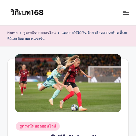
วิกิเบท168
Skip
to
content
Home
สูตรพนันบอลออนไลน์
แทงบอลให้ได้เงิน ต้องเตรียมความพร้อม ทั้งงบ
ที่มีและติดตามการแข่งขัน
Posted
สูตรพนันบอลออนไลน์
in