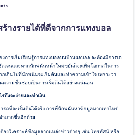
nts
อสร้างรายได้ที่ดีจากการแทงบอล
ี่ต้องการเริ่มเรียนรู้การแทงบอลบนบ้านผลบอล จะต้องมีการเต
่างชัดเจนและหากนักพนันหน้าใหม่ขยันก็จะเพิ่มโอกาสในการ
ม่ยากเกินไปที่นักพนันจะเริ่มต้นและทำความเข้าใจ เพราะว่า
ยนความชื่นชอบเป็นการเริ่มต้นได้อย่างแน่นอน
ไรถึงจะง่ายและทำเงิน
มารถที่จะเริ่มต้นได้จริง การที่นักพนันหาข้อมูลมากเท่าไหร่
ยำมากขึ้นอีกด้วย
ต้องวิเคราะห์ข้อมูลจากแหล่งข่าวต่างๆ เช่น โทรทัศน์ หรือ