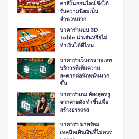
คาสิโนออนไลน์ จึงได้
รับความนิยมเป็น
จำนวนมาก
บาคาร่าแบบ 3D
Table น่าเล่นหรือไม่
ทำเงินได้ดีไหม
บาคาร่าเว็บตรง วอเลท
บริการที่เพิ่มความ
สะดวกต่อนักพนันมาก
ขึ้น
บาคาร่าเกม ห้องสุดหรู
จากค่ายดัง ทำขึ้นเพื่อ
สร้างอรรถรส
บาคาร่า มาพร้อม
เทคนิคเดินเงินที่ไม่ควร