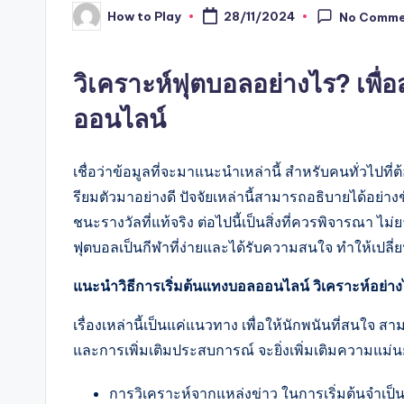
How to Play
28/11/2024
No Comme
Posted
by
วิเคราะห์ฟุตบอลอย่างไร?
เพื่
ออนไลน์
เชื่อว่าข้อมูลที่จะมาแนะนำเหล่านี้ สำหรับคนทั่วไปท
รียมตัวมาอย่างดี ปัจจัยเหล่านี้สามารถอธิบายได้อย
ชนะรางวัลที่แท้จริง ต่อไปนี้เป็นสิ่งที่ควรพิจารณา ไ
ฟุตบอลเป็นกีฬาที่ง่ายและได้รับความสนใจ ทำให้เปลี่
แนะนำวิธีการเริ่มต้นแทงบอลออนไลน์ วิเคราะห์อย่าง
เรื่องเหล่านี้เป็นแค่แนวทาง เพื่อให้นักพนันที่สนใจ สา
และการเพิ่มเติมประสบการณ์ จะยิ่งเพิ่มเติมความแม่น
การวิเคราะห์จากแหล่งข่าว ในการเริ่มต้นจำเป็น