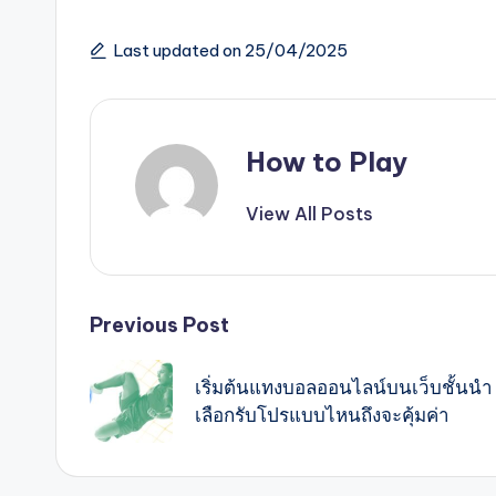
Last updated on 25/04/2025
How to Play
View All Posts
Post
Previous Post
navigation
เริ่มต้นแทงบอลออนไลน์บนเว็บชั้นนำ
เลือกรับโปรแบบไหนถึงจะคุ้มค่า