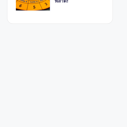
พลาด!