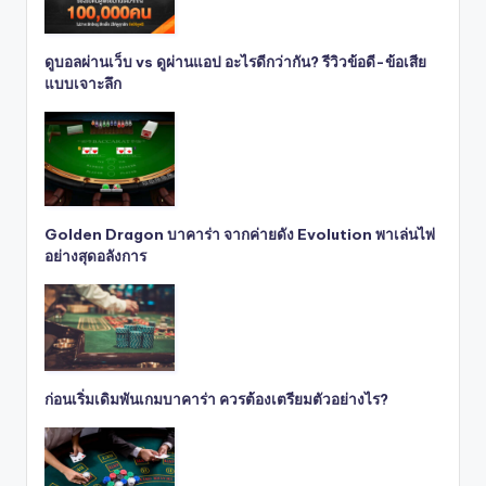
ดูบอลผ่านเว็บ vs ดูผ่านแอป อะไรดีกว่ากัน? รีวิวข้อดี-ข้อเสีย
แบบเจาะลึก
Golden Dragon บาคาร่า จากค่ายดัง Evolution พาเล่นไพ่
อย่างสุดอลังการ
ก่อนเริ่มเดิมพันเกมบาคาร่า ควรต้องเตรียมตัวอย่างไร?