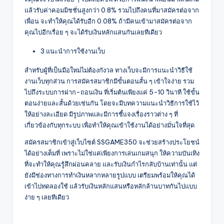
แล้วรับค่าคอมมิชชั่นสูงกว่า 0.8% รวมไปถึงคนที่มาสมัครต่อจาก
เพื่อน จะทำให้คุณได้รับอีก 0.08% ถ้ามีคนเข้ามาสมัครต่อจาก
คุณไปอีกเรื่อย ๆ จะได้รับเงินหลักแสนกันเลยทีเดียว
3.แนะนำการใช้งานเว็บ
สำหรับผู้ที่เป็นมือใหม่ไม่ต้องกังวล ทางเว็บจะมีการแนะนำวิธีใช้
งานเว็บทุกส่วน การสมัครสมาชิกมีขั้นตอนสั้น ๆ เข้าใจง่าย รวม
ไปถึงระบบการฝาก-ถอนเงิน ที่เริ่มต้นเพียงแค่ 5-10 วินาที ใช้ขั้น
ตอนง่ายและสั้นด้วยเช่นกัน โดยจะมีบทความแนะนำวิธีการใช้ไว้
ให้อย่างละเอียด มีรูปภาพและมีการชี้แจงเรื่องราวต่าง ๆ ที่
เกี่ยวข้องกับทุกระบบ เพื่อทำให้คุณเข้าใช้งานได้อย่างมั่นใจที่สุด
สมัครสมาชิกเข้าสู่เว็บไซต์ SSGAME350 จะช่วยสร้างประโยชน์
ได้อย่างเต็มที่ เพราะไม่ใช่แค่เพียงการเล่นเกมสนุก ให้ความบันเทิง
ที่จะทำให้คุณรู้สึกผ่อนคลาย และรับเงินกำไรกลับบ้านเท่านั้น แต่
ยังมีช่องทางการทำเงินหลากหลายรูปแบบ เตรียมพร้อมให้คุณได้
เข้าไปทดลองใช้ แล้วรับเงินหลักแสนหรือหลักล้านบาทกันไปแบบ
ง่าย ๆ เลยทีเดียว