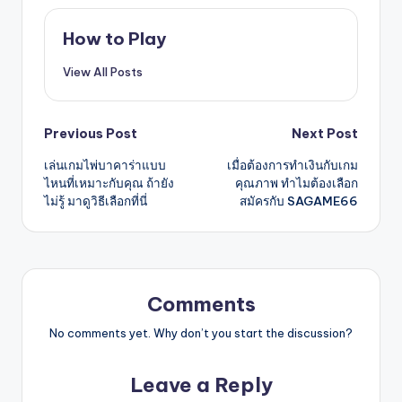
How to Play
View All Posts
Post
Previous Post
Next Post
เล่นเกมไพ่บาคาร่าแบบ
เมื่อต้องการทำเงินกับเกม
navigation
ไหนที่เหมาะกับคุณ ถ้ายัง
คุณภาพ ทำไมต้องเลือก
ไม่รู้ มาดูวิธีเลือกที่นี่
สมัครกับ SAGAME66
Comments
No comments yet. Why don’t you start the discussion?
Leave a Reply