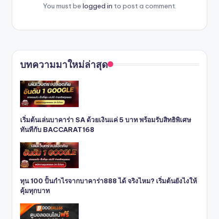
You must be
logged in
to post a comment.
บทความมาใหม่ล่าสุด
เริ่มต้นเล่นบาคาร่า SA ด้วยเงินแค่ 5 บาท พร้อมรับสิทธิพิเศษ
ทันทีกับ BACCARAT168
ทุน 100 ปั้นกำไรจากบาคาร่า888 ได้ จริงไหม? เริ่มต้นยังไงให้
คุ้มทุกบาท