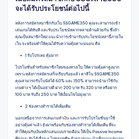
จะได้รับประโยชน์ต่อไปนี้
หลังการสมัครสมาชิกกับเว็บ SSGAME350 คุณจะสามารถเข้า
เล่นเกมได้ทันที และรับประโยชน์หลากหลายด้านด้วยกัน ซึ่งถ้า
คุณเป็นสมาชิกใหม่ แนะนำการเข้ามารับประโยชน์เหล่านี้ภายใน
เว็บ จะพร้อมทำให้คุณได้รับความคุ้มค่าแน่นอน คือ
1.รับโปรเลย คุ้มมาก
โปรโมชั่นสำหรับสมาชิกใหม่ของทางเว็บ ให้ความคุ้มค่าสูงมาก
เพราะหลังการสมัครเสร็จเรียบร้อยแล้ว คาสิโน SSGAME350
คุณสามารถรับโบนัสได้ 60% และ 150% สามารถนำมาใช้กับ
เกมต่าง ๆ ได้เป็นอย่างดี ฝาก 200 บาท รับ 320 บาท หรือฝาก
100 บาท รับถึง 250 บาท ให้เงื่อนไขไม่ยุ่งยาก
2.ช่องทางทำรายได้เพิ่มเติม
นอกเหนือจากการเล่น
เกมทำเงิน
และการรับโปรโมชั่นมาใช้
อย่างคุ้มค่าแล้ว ยังมาพร้อมกับช่องทางทำรายได้เพิ่มเติม ที่จะ
ทำให้คุณรับเงินหลักแสนแบบรายเดือน ให้เป็น Passive Income
ที่คุณจะรับได้เรื่อย ๆ ไปตลอดชีพ ด้วยการแนะนำเพื่อนมาเล่นเกม