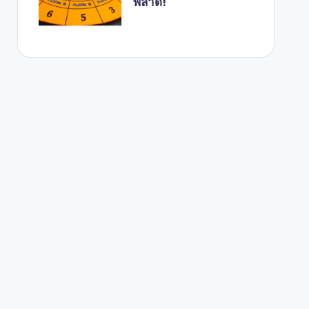
พลาด!