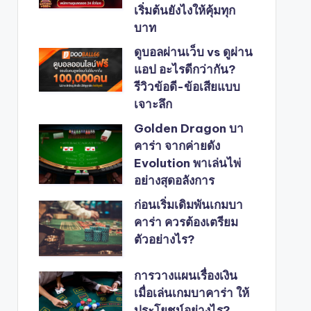
เริ่มต้นยังไงให้คุ้มทุก
บาท
ดูบอลผ่านเว็บ vs ดูผ่าน
แอป อะไรดีกว่ากัน?
รีวิวข้อดี-ข้อเสียแบบ
เจาะลึก
Golden Dragon บา
คาร่า จากค่ายดัง
Evolution พาเล่นไพ่
อย่างสุดอลังการ
ก่อนเริ่มเดิมพันเกมบา
คาร่า ควรต้องเตรียม
ตัวอย่างไร?
การวางแผนเรื่องเงิน
เมื่อเล่นเกมบาคาร่า ให้
ประโยชน์อย่างไร?