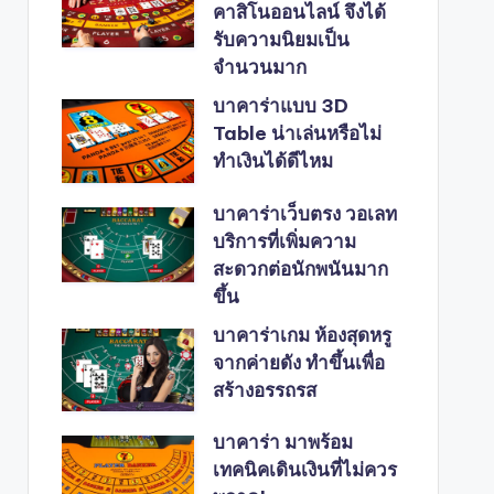
คาสิโนออนไลน์ จึงได้
รับความนิยมเป็น
จำนวนมาก
บาคาร่าแบบ 3D
Table น่าเล่นหรือไม่
ทำเงินได้ดีไหม
บาคาร่าเว็บตรง วอเลท
บริการที่เพิ่มความ
สะดวกต่อนักพนันมาก
ขึ้น
บาคาร่าเกม ห้องสุดหรู
จากค่ายดัง ทำขึ้นเพื่อ
สร้างอรรถรส
บาคาร่า มาพร้อม
เทคนิคเดินเงินที่ไม่ควร