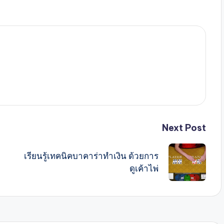
Next Post
เรียนรู้เทคนิคบาคาร่าทำเงิน ด้วยการ
ดูเค้าไพ่