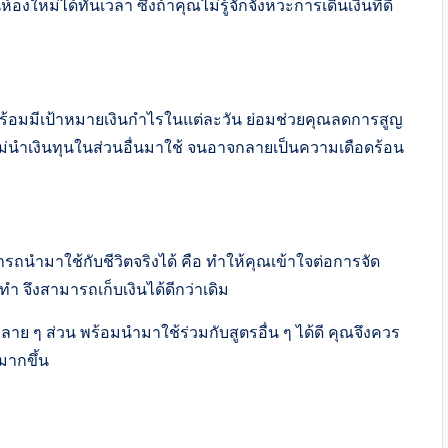
องใหม่ได้ทันเวลา ซึ่งถ้าคุณไม่รู้จักจังหวะการเดินเงินที่ดี
เจน พร้อมมีเป้าหมายเงินกำไรในแต่ละวัน ย่อมช่วยคุณลดการสูญ
้น ไม่นำเงินทุนในส่วนอื่นมาใช้ จนอาจกลายเป็นความเดือดร้อน
รถนำมาใช้กับชีวิตจริงได้ คือ ทำให้คุณเข้าใจต่อการจัด
ทำ จึงสามารถเก็บเงินได้ดีกว่าเดิม
ย ๆ ส่วน พร้อมนำมาใช้ร่วมกับสูตรอื่น ๆ ได้ดี คุณจึงควร
มากขึ้น