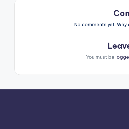
Co
No comments yet. Why do
Leav
You must be
logge