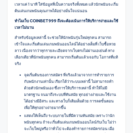
เวลาแค่ 1 นาที ใส่ข้อมูลที่เป็นความจริงทั้งหมด แล้วนักพนันจะเริ่ม
ต้นเล่นเกมพนันคุณภาพได้อย่างมั่นใจแน่นอน
ทำไมเว็บ COINBET999 ถึงจะต้องเน้นการให้บริการง่ายและใช้
เวลาไม่นาน
สำหรับข้อมูลเหล่านี้ จะช่วยให้นักพนันรุ่นใหม่ทุกคน สามารถ
เข้าใจและเริ่มต้นเล่นเกมพนันออนไลน์ได้อย่างเต็มที่ เว็บซื้อหวย
ลาว เนื่องจากว่าทุกรายละเอียดจากเว็บตรงไม่ผ่านเอเย่นต์ ทาง
เลือกเดียวที่นักพนันทุกคน สามารถเริ่มต้นแล้วเจอกับ โอกาสที่แท้
จริง
จุดเริ่มต้นของการสมัคร ที่จริงแล้วมาจากการทำรายการ
กับพนักงานเท่านั้น เรียกได้ว่าระบบเหล่านี้ ไม่สามารถทำ
ด้วยตัวนักพนันเอง ซึ่งการให้บริการเหล่านี้ ทำให้ไม่มี
มาตรฐาน จนมาถึงระบบที่ทันสมัย ทุกอย่างง่ายและใช้งาน
ได้อย่างมีอิสระ และทางเว็บก็เติมเต็มด้วย การลดขั้นตอน
เพื่อให้ทุกอย่างง่ายมากขึ้น
แสดงให้เห็นถึง ระบบภายในที่มีความทันสมัย เพราะว่านัก
พนันทุกคน ถ้าจะเริ่มต้นเล่นเกมพนันออนไลน์กับเว็บ ไม่ว่า
จะเว็บใหญ่หรือว่าทั่วไป จะต้องทำรายการสมัครก่อน เมื่อ