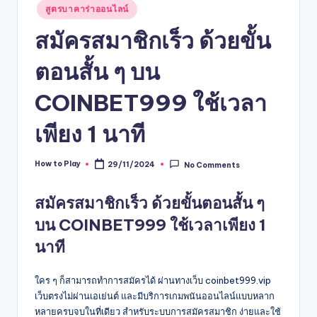
Posted
สูตรบาคาร่าออนไลน์
in
สมัครสมาชิกเร็ว ด้วยขั้น
ตอนสั้น ๆ บน
COINBET999 ใช้เวลา
เพียง 1 นาที
How to Play
29/11/2024
No Comments
Posted
by
สมัครสมาชิกเร็ว ด้วยขั้นตอนสั้น ๆ
บน COINBET999 ใช้เวลาเพียง 1
นาที
ใคร ๆ ก็สามารถทำการสมัครได้ ผ่านทางเว็บ coinbet999.vip
เว็บตรงไม่ผ่านเอเย่นต์ และมีบริการเกมพนันออนไลน์แบบหลาก
หลายครบจบในที่เดียว สำหรับระบบการสมัครสมาชิก ง่ายและใช้