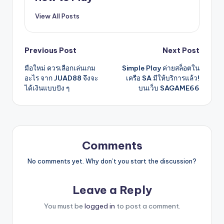
View All Posts
Post
Previous Post
Next Post
มือใหม่ ควรเลือกเล่นเกม
Simple Play ค่ายสล็อตใน
navigation
อะไร จาก JUAD88 จึงจะ
เครือ SA มีให้บริการแล้ว!
ได้เงินแบบปัง ๆ
บนเว็บ SAGAME66
Comments
No comments yet. Why don’t you start the discussion?
Leave a Reply
You must be
logged in
to post a comment.