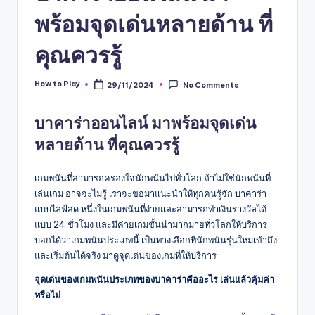
พร้อมจุดเด่นหลายด้าน ที่
คุณควรรู้
How to Play
29/11/2024
No Comments
Posted
by
บาคาร่าออนไลน์ มาพร้อมจุดเด่น
หลายด้าน ที่คุณควรรู้
เกมพนันที่สามารถครองใจนักพนันไปทั่วโลก ถ้าไม่ใช่นักพนันที่
เล่นเกม อาจจะไม่รู้ เราจะขอมาแนะนำให้ทุกคนรู้จัก บาคาร่า
แบบไลฟ์สด หนึ่งในเกมพนันที่ง่ายและสามารถทำเงินรางวัลได้
แบบ 24 ชั่วโมง และมีค่ายเกมชั้นนำมากมายทั่วโลกให้บริการ
บอกได้ว่าเกมพนันประเภทนี้ เป็นทางเลือกที่นักพนันรุ่นใหม่เข้าถึง
และเริ่มต้นได้จริง มาดูจุดเด่นของเกมที่ให้บริการ
จุดเด่นของเกมพนันประเภทของบาคาร่าคืออะไร เล่นแล้วคุ้มค่า
หรือไม่