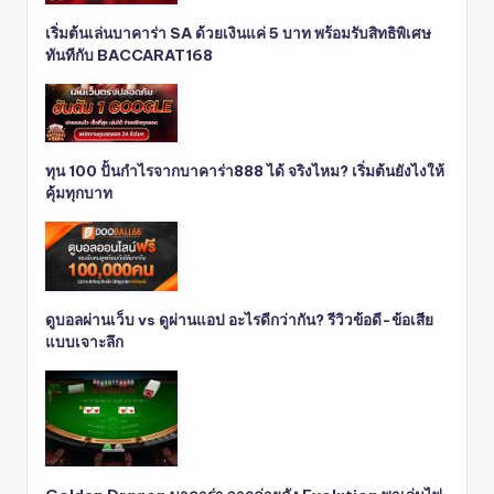
เริ่มต้นเล่นบาคาร่า SA ด้วยเงินแค่ 5 บาท พร้อมรับสิทธิพิเศษ
ทันทีกับ BACCARAT168
ทุน 100 ปั้นกำไรจากบาคาร่า888 ได้ จริงไหม? เริ่มต้นยังไงให้
คุ้มทุกบาท
ดูบอลผ่านเว็บ vs ดูผ่านแอป อะไรดีกว่ากัน? รีวิวข้อดี-ข้อเสีย
แบบเจาะลึก