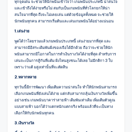
ทุกจุดเด่น จะช่วยให้นักพนันเข้าใจว่า เกมพนันประเภทนี้ น่าสนใจ
และเข้าถึงได้ง่ายหรือไม่ สมกับเป็นเกมพนันที่ทั่วโลกยกให้น่า
สนใจมากที่สุด ถึงจะไม่เคยเล่น แต่ด้วยข้อมูลทั้งหมด จะช่วยให้
นักพนันทุกคน สามารถเริ่มต้นและเล่นเกมพนันได้อย่างแน่นอน
1.เล่นง่าย
พูดได้ว่าโดยรวมแล้วเกมพนันประเภทนี้ เล่นง่ายมากที่สุด และ
สามารถมีอิสระเดิมพันฝั่งของเจือได้อีกด้วย ถือว่าจะช่วยให้นัก
พนันสามารถมีโอกาสในการทำเงินรางวัลได้ง่ายที่สุด สำหรับการ
เล่นจะเป็นการสู้กันที่แต้ม ฝั่งไหนสูงชนะได้เลย ไม่มีกติกา 3 ใบ
เพราะว่าแต้ มสูงเท่านั้นที่จะตัดสิน
2.หลากหลาย
ทุกวันนี้มีการพัฒนา เพิ่มเติมความน่าสนใจ ทำให้นักพนันสามารถ
เลือกเกมพนันที่ยังเล่นได้ง่าย แต่กลับสามารถลุ้นเงินรางวัลเพิ่มขึ้น
อย่างเช่น เกมพนันบาคาร่าสายฟ้า เดิมพันเท่าเดิม เพิ่มเติมตัวคูณ
แบบสายฟ้า บอกได้ว่าแตกหนักแตกจริง พร้อมแล้วที่จะเป็นทาง
เลือกให้กับนักพนันทุกคน
3.เงินรางวัล