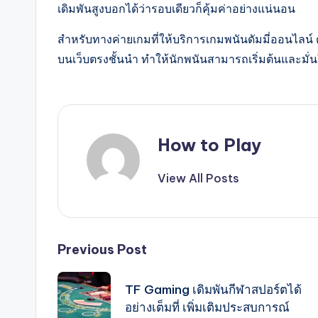
เดิมพันสูงบอกได้ว่ารอบเดียวก็คุ้มค่าอย่างแน่นอน
สำหรับทางค่ายเกมที่ให้บริการเกมพนันดัมมี่ออนไลน์ 
บนเว็บตรงชั้นนำ ทำให้นักพนันสามารถเริ่มต้นและมั่นใ
How to Play
View All Posts
Post
Previous Post
navigation
TF Gaming เดิมพันกีฬาสปอร์ตได้
อย่างเต็มที่ เพิ่มเติมประสบการณ์