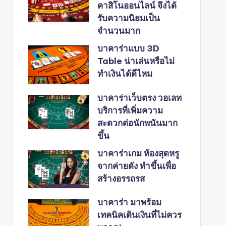
คาสิโนออนไลน์ จึงได้
รับความนิยมเป็น
จำนวนมาก
บาคาร่าแบบ 3D
Table น่าเล่นหรือไม่
ทำเงินได้ดีไหม
บาคาร่าเว็บตรง วอเลท
บริการที่เพิ่มความ
สะดวกต่อนักพนันมาก
ขึ้น
บาคาร่าเกม ห้องสุดหรู
จากค่ายดัง ทำขึ้นเพื่อ
สร้างอรรถรส
บาคาร่า มาพร้อม
เทคนิคเดินเงินที่ไม่ควร