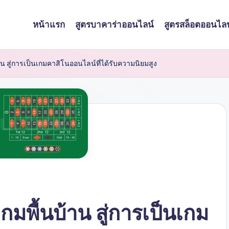
หน้าแรก
สูตรบาคาร่าออนไลน์
สูตรสล็อตออนไลน
้าน สู่การเป็นเกมคาสิโนออนไลน์ที่ได้รับความนิยมสูง
เกมพื้นบ้าน สู่การเป็นเกม