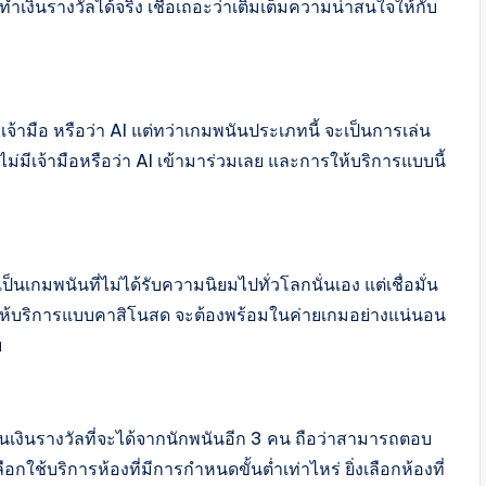
ถทำเงินรางวัลได้จริง เชื่อเถอะว่าเติมเต็มความน่าสนใจให้กับ
บเจ้ามือ หรือว่า AI แต่ทว่าเกมพนันประเภทนี้ จะเป็นการเล่น
่มีเจ้ามือหรือว่า AI เข้ามาร่วมเลย และการให้บริการแบบนี้
็นเกมพนันที่ไม่ได้รับความนิยมไปทั่วโลกนั่นเอง แต่เชื่อมั่น
ารให้บริการแบบคาสิโนสด จะต้องพร้อมในค่ายเกมอย่างแน่นอน
บ
ั้นเงินรางวัลที่จะได้จากนักพนันอีก 3 คน ถือว่าสามารถตอบ
นเลือกใช้บริการห้องที่มีการกำหนดขั้นต่ำเท่าไหร่ ยิ่งเลือกห้องที่