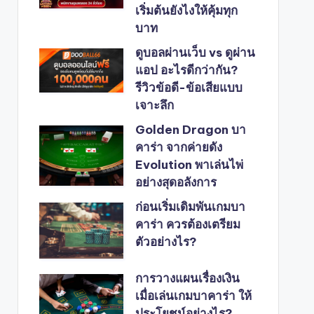
เริ่มต้นยังไงให้คุ้มทุก
บาท
ดูบอลผ่านเว็บ vs ดูผ่าน
แอป อะไรดีกว่ากัน?
รีวิวข้อดี-ข้อเสียแบบ
เจาะลึก
Golden Dragon บา
คาร่า จากค่ายดัง
Evolution พาเล่นไพ่
อย่างสุดอลังการ
ก่อนเริ่มเดิมพันเกมบา
คาร่า ควรต้องเตรียม
ตัวอย่างไร?
การวางแผนเรื่องเงิน
เมื่อเล่นเกมบาคาร่า ให้
ประโยชน์อย่างไร?