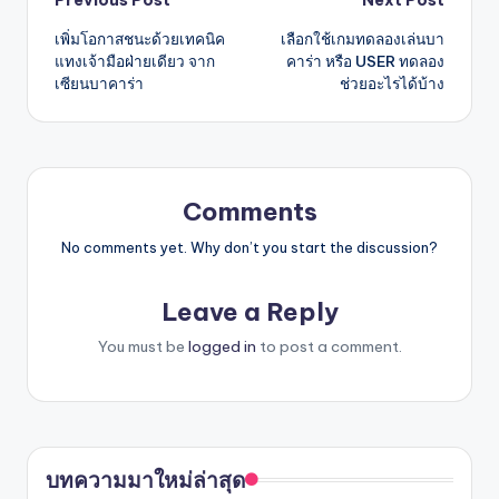
Post
เพิ่มโอกาสชนะด้วยเทคนิค
เลือกใช้เกมทดลองเล่นบา
navigation
แทงเจ้ามือฝ่ายเดียว จาก
คาร่า หรือ USER ทดลอง
เซียนบาคาร่า
ช่วยอะไรได้บ้าง
Comments
No comments yet. Why don’t you start the discussion?
Leave a Reply
You must be
logged in
to post a comment.
บทความมาใหม่ล่าสุด