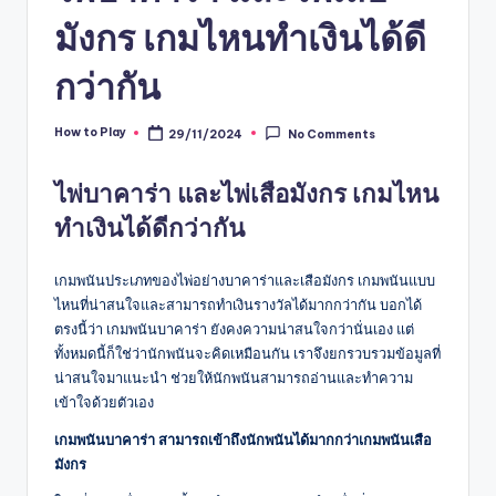
มังกร เกมไหนทำเงินได้ดี
กว่ากัน
How to Play
29/11/2024
No Comments
Posted
by
ไพ่บาคาร่า และไพ่เสือมังกร เกมไหน
ทำเงินได้ดีกว่ากัน
เกมพนันประเภทของไพ่อย่างบาคาร่าและเสือมังกร เกมพนันแบบ
ไหนที่น่าสนใจและสามารถทำเงินรางวัลได้มากกว่ากัน บอกได้
ตรงนี้ว่า เกมพนันบาคาร่า ยังคงความน่าสนใจกว่านั่นเอง แต่
ทั้งหมดนี้ก็ใช่ว่านักพนันจะคิดเหมือนกัน เราจึงยกรวบรวมข้อมูลที่
น่าสนใจมาแนะนำ ช่วยให้นักพนันสามารถอ่านและทำความ
เข้าใจด้วยตัวเอง
เกมพนันบาคาร่า สามารถเข้าถึงนักพนันได้มากกว่าเกมพนันเสือ
มังกร