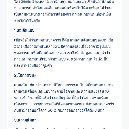
ใครที่สงสัยเรื่องเหล่านี้ เรานำเหตุผลมาแนะนำ เชื่อมั่นว่านักพนัน
จะสามารถเข้าใจและเลือกเกมพนันที่ตรงใจได้มากที่สุด ไม่ว่าจะ
เป็นเกมพนันบาคาร่าหรือว่าเสือมังกร ถ้าเล่นเกมพนันเพื่อทำเงิน
รางวัลได้เงินจริง
1.เกมต้นแบบ
เชื่อหรือไม่ว่าเกมพนันบาคาร่า ก็คือ เกมพนันต้นแบบของเกมเสือ
มังกร เชื่อว่านักพนันหลายคน มีความสงสัยเนื่องจากว่มีรูปแบบ
ของการเล่นที่เหมือนกันอย่างมาก เราจึงนำข้อมูลมาแนะนำว่า
การเล่นเกมพนันที่เรียกว่าต้นแบบ จะคงความน่าสนใจเพิ่มขึ้น
และภาพรวมถือว่าคุ้มค่า
2.โอกาสชนะ
เกมพนันแต่ละประเภท จะมีโอกาสการชนะไม่เหมือนกันเลย เช่น
เกมพนันสล็อต เล่นแบบกระจายโอกาสและความเสี่ยง เล่น 10
รอบ เข้า 1 รอบก็มี หรือว่าจะเป็นรูเล็ต ก็ถือว่าโอกาสชนะน้อย
เนื่องจากว่าการออกรางวัลที่ต้องหลากหลาย แต่เกมพนันบาคาร่า
กับสามารถบอกได้ว่า 50 % กับการออกรางวัลได้ถึง 3 หน้า
3.ความคุ้มค่า