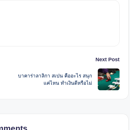
Next Post
บาคาร่าลาลิกา สเปน คืออะไร สนุก
แค่ไหน ทำเงินดีหรือไม่
mments