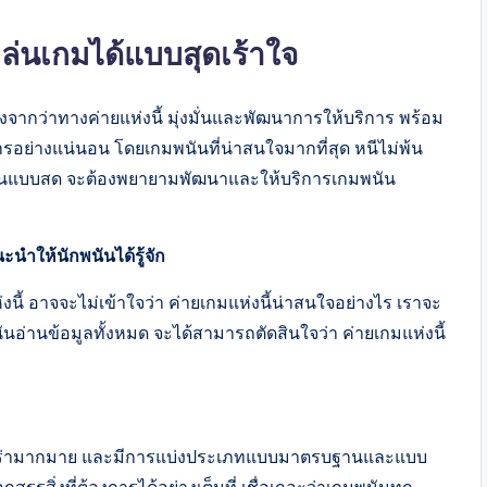
ล่นเกมได้แบบสุดเร้าใจ
จากว่าทางค่ายแห่งนี้ มุ่งมั่นและพัฒนาการให้บริการ พร้อม
งการอย่างแน่นอน โดยเกมพนันที่น่าสนใจมากที่สุด หนีไม่พ้น
ิโนแบบสด จะต้องพยายามพัฒนาและให้บริการเกมพนัน
นำให้นักพนันได้รู้จัก
่งนี้ อาจจะไม่เข้าใจว่า ค่ายเกมแห่งนี้น่าสนใจอย่างไร เราจะ
ันอ่านข้อมูลทั้งหมด จะได้สามารถตัดสินใจว่า ค่ายเกมแห่งนี้
าคาร่ามากมาย และมีการแบ่งประเภทแบบมาตรบฐานและแบบ