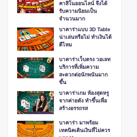
คาสิโนออนไลน์ จึงได้
รับความนิยมเป็น
จำนวนมาก
บาคาร่าแบบ 3D Table
น่าเล่นหรือไม่ ทำเงินได้
ดีไหม
บาคาร่าเว็บตรง วอเลท
บริการที่เพิ่มความ
สะดวกต่อนักพนันมาก
ขึ้น
บาคาร่าเกม ห้องสุดหรู
จากค่ายดัง ทำขึ้นเพื่อ
สร้างอรรถรส
บาคาร่า มาพร้อม
เทคนิคเดินเงินที่ไม่ควร