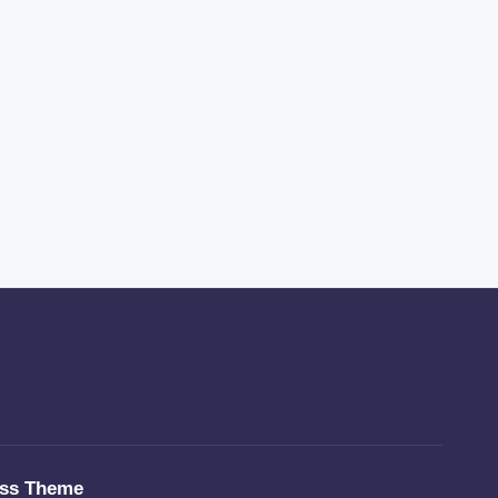
ss Theme