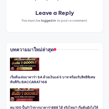
Leave a Reply
You must be
logged in
to post a comment.
บทความมาใหม่ล่าสุด
เริ่มต้นเล่นบาคาร่า SA ด้วยเงินแค่ 5 บาท พร้อมรับสิทธิพิเศษ
ทันทีกับ BACCARAT168
ทุน 100 ปั้นกำไรจากบาคาร่า888 ได้ จริงไหม? เริ่มต้นยังไงให้