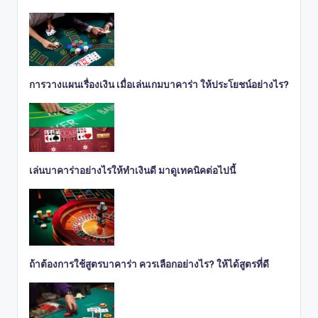
การวางแผนเรื่องเงิน เมื่อเล่นเกมบาคาร่า ให้ประโยชน์อย่างไร?
เล่นบาคาร่าอย่างไรให้ทำเงินดี มาดูเทคนิคต่อไปนี้
ถ้าต้องการใช้สูตรบาคาร่า ควรเลือกอย่างไร? ให้ได้สูตรที่ดี