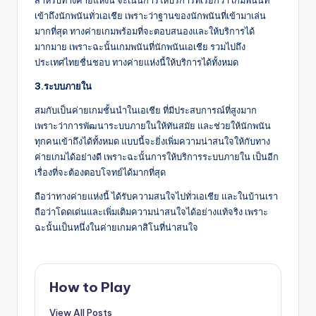
เข้าถึงนักพนันทั่วเอเชีย เพราะว่าฐานของนักพนันที่เข้ามาเล่น
มากที่สุด ทางค่ายเกมพร้อมที่จะตอบสนองและให้บริการได้
มากมาย เพราะฉะนั้นเกมพนันที่นักพนันเอเชีย รวมไปถึง
ประเทศไทยชื่นชอบ ทางค่ายแห่งนี้ให้บริการได้ทั้งหมด
3.ระบบภายใน
สมกับเป็นค่ายเกมชั้นนำในเอเชีย ที่มีประสบการณ์ที่สูงมาก
เพราะว่าการพัฒนาระบบภายในให้ทันสมัย และช่วยให้นักพนัน
ทุกคนเข้าถึงได้ทั้งหมด แบบนี้จะยิ่งเพิ่มความน่าสนใจให้กับทาง
ค่ายเกมได้อย่างดี เพราะฉะนั้นการให้บริการระบบภายใน เป็นอีก
เรื่องที่จะต้องตอบโจทย์ได้มากที่สุด
ถือว่าทางค่ายแห่งนี้ ได้รับความสนใจไปทั่วเอเชีย และในบ้านเรา
ถือว่าโดดเด่นและเพิ่มเติมความน่าสนใจได้อย่างแท้จริง เพราะ
ฉะนั้นเป็นหนึ่งในค่ายเกมคาสิโนที่น่าสนใจ
How to Play
View All Posts