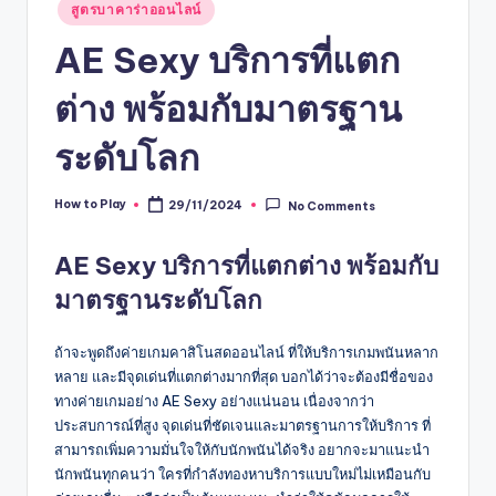
Posted
สูตรบาคาร่าออนไลน์
in
AE Sexy บริการที่แตก
ต่าง พร้อมกับมาตรฐาน
ระดับโลก
How to Play
29/11/2024
No Comments
Posted
by
AE Sexy บริการที่แตกต่าง พร้อมกับ
มาตรฐานระดับโลก
ถ้าจะพูดถึงค่ายเกมคาสิโนสดออนไลน์ ที่ให้บริการเกมพนันหลาก
หลาย และมีจุดเด่นที่แตกต่างมากที่สุด บอกได้ว่าจะต้องมีชื่อของ
ทางค่ายเกมอย่าง AE Sexy อย่างแน่นอน เนื่องจากว่า
ประสบการณ์ที่สูง จุดเด่นที่ชัดเจนและมาตรฐานการให้บริการ ที่
สามารถเพิ่มความมั่นใจให้กับนักพนันได้จริง อยากจะมาแนะนำ
นักพนันทุกคนว่า ใครที่กำลังทองหาบริการแบบใหม่ไม่เหมือนกับ