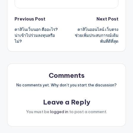
Post
Previous Post
Next Post
คาสิโนเว็บนอก คืออะไร?
คาสิโนออนไลน์ เว็บตรง
navigation
น่าเข้าไปร่วมลงทุนหรือ
ช่วยเพิ่มประสบการณ์เดิม
ไม่?
พันที่ดีที่สุด
Comments
No comments yet. Why don’t you start the discussion?
Leave a Reply
You must be
logged in
to post a comment.