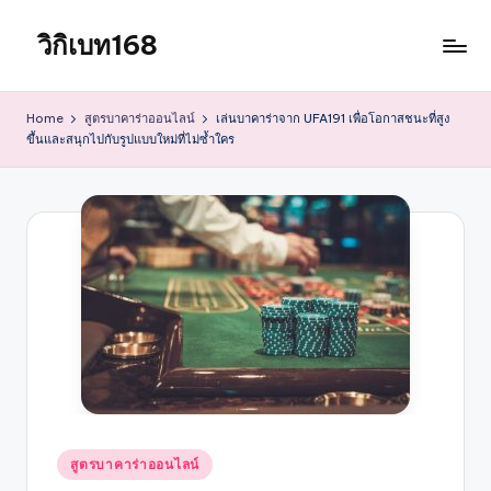
วิกิเบท168
Skip
to
content
Home
สูตรบาคาร่าออนไลน์
เล่นบาคาร่าจาก UFA191 เพื่อโอกาสชนะที่สูง
ขึ้นและสนุกไปกับรูปแบบใหม่ที่ไม่ซ้ำใคร
Posted
สูตรบาคาร่าออนไลน์
in