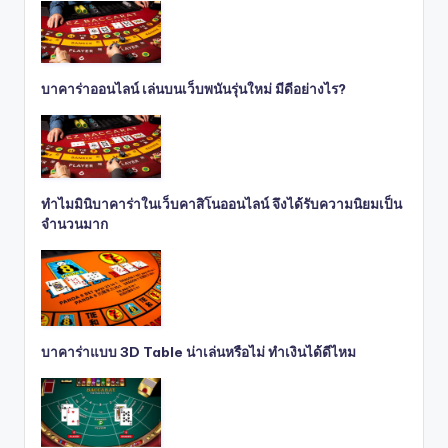
บาคาร่าออนไลน์ เล่นบนเว็บพนันรุ่นใหม่ มีดีอย่างไร?
ทำไมมินิบาคาร่าในเว็บคาสิโนออนไลน์ จึงได้รับความนิยมเป็น
จำนวนมาก
บาคาร่าแบบ 3D Table น่าเล่นหรือไม่ ทำเงินได้ดีไหม