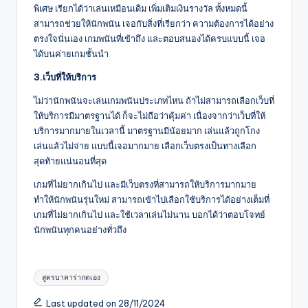
พิเศษ เรียกได้ว่าเล่นเหมือนเดิม เพิ่มเติมเงินรางวัล ทั้งหมดนี้
สามารถช่วยให้นักพนัน เจอกับสิ่งที่เรียกว่า ความต้องการได้อย่าง
ตรงใจนั่นเอง เกมพนันที่เข้าถึง และตอบสนองได้ครบแบบนี้ เจอ
ได้บนค่ายเกมชั้นนำ
3.เว็บที่ให้บริการ
ไม่ว่านักพนันจะเล่นเกมพนันประเภทไหน ถ้าไม่สามารถเลือกเว็บที่
ให้บริการมีมาตรฐานได้ ก็จะไม่ถือว่าคุ้มค่า เนื่องจากว่าเว็บที่ให้
บริการมากมายในเวลานี้ มาตรฐานมีน้อยมาก เล่นแล้วถูกโกง
เล่นแล้วไม่จ่าย แบบนี้เจอมากมาย เลือกเว็บตรงเป็นทางเลือก
สุดท้ายแน่นอนที่สุด
เกมที่ไม่ยากเกินไป และมีเว็บตรงที่สามารถให้บริการมากมาย
ทำให้นักพนันรุ่นใหม่ สามารถเข้าไปเลือกใช้บริการได้อย่างเต็มที่
เกมที่ไม่ยากเกินไป และใช้เวลาเล่นไม่นาน บอกได้ว่าตอบโจทย์
นักพนันทุกคนอย่างทั่วถึง
Tags:
สูตรบาคาร่ากดเอง
Last updated on 28/11/2024