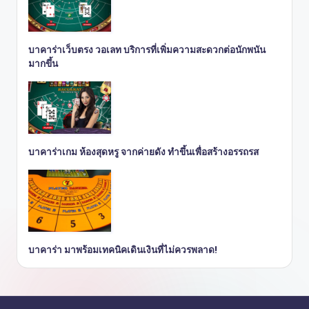
บาคาร่าเว็บตรง วอเลท บริการที่เพิ่มความสะดวกต่อนักพนัน
มากขึ้น
บาคาร่าเกม ห้องสุดหรู จากค่ายดัง ทำขึ้นเพื่อสร้างอรรถรส
บาคาร่า มาพร้อมเทคนิคเดินเงินที่ไม่ควรพลาด!