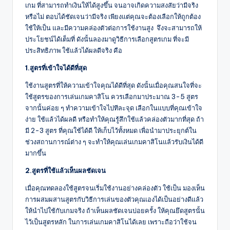
เกม ที่สามารถทำเงินให้ได้สูงขึ้น จนอาจเกิดความสงสัยว่ามีจริง
หรือไม่ ตอบได้ชัดเจนว่ามีจริง เพียงแต่คุณจะต้องเลือกให้ถูกต้อง
ใช้ให้เป็น และมีความคล่องตัวต่อการใช้งานสูง จึงจะสามารถให้
ประโยชน์ได้เต็มที่ ดังนั้นลองมาดูวิธีการเลือกสูตรเกม ที่จะมี
ประสิทธิภาพ ใช้แล้วได้ผลดีจริง คือ
1.
สูตรที่เข้าใจได้ดีที่สุด
ใช้งานสูตรที่ให้ความเข้าใจคุณได้ดีที่สุด ดังนั้นเมื่อคุณสนใจที่จะ
ใช้สูตรของการเล่นเกมคาสิโน ควรเลือกมาประมาณ 3-5 สูตร
จากนั้นค่อย ๆ ทำความเข้าใจไปทีละจุด เลือกในแบบที่คุณเข้าใจ
ง่าย ใช้แล้วได้ผลดี หรือทำให้คุณรู้สึกใช้แล้วคล่องตัวมากที่สุด ถ้า
มี 2-3 สูตร ที่คุณใช้ได้ดี ให้เก็บไว้ทั้งหมด เพื่อนำมาประยุกต์ใน
ช่วงสถานการณ์ต่าง ๆ จะทำให้คุณเล่นเกมคาสิโนแล้วรับเงินได้ดี
มากขึ้น
2.
สูตรที่ใช้แล้วเห็นผลชัดเจน
เมื่อคุณทดลองใช้สูตรจนเริ่มใช้งานอย่างคล่องตัว ใช้เป็น มองเห็น
การผสมผสานสูตรกับวิธีการเล่นของตัวคุณเองได้เป็นอย่างดีแล้ว
ให้นำไปใช้กับเกมจริง ถ้าเห็นผลชัดเจนบ่อยครั้ง ให้คุณยึดสูตรนั้น
ไว้เป็นสูตรหลัก ในการเล่นเกมคาสิโนได้เลย เพราะถือว่าใช้จน