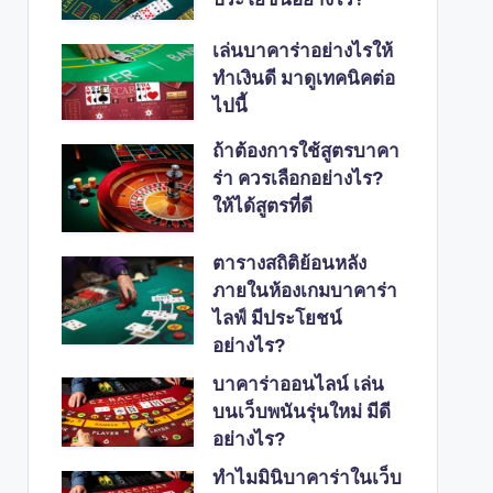
เล่นบาคาร่าอย่างไรให้
ทำเงินดี มาดูเทคนิคต่อ
ไปนี้
ถ้าต้องการใช้สูตรบาคา
ร่า ควรเลือกอย่างไร?
ให้ได้สูตรที่ดี
ตารางสถิติย้อนหลัง
ภายในห้องเกมบาคาร่า
ไลฟ์ มีประโยชน์
อย่างไร?
บาคาร่าออนไลน์ เล่น
บนเว็บพนันรุ่นใหม่ มีดี
อย่างไร?
ทำไมมินิบาคาร่าในเว็บ