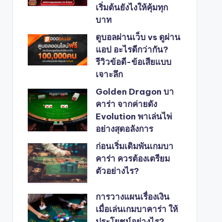
เริ่มต้นยังไงให้คุ้มทุก
บาท
ดูบอลผ่านเว็บ vs ดูผ่าน
แอป อะไรดีกว่ากัน?
รีวิวข้อดี-ข้อเสียแบบ
เจาะลึก
Golden Dragon บา
คาร่า จากค่ายดัง
Evolution พาเล่นไพ่
อย่างสุดอลังการ
ก่อนเริ่มเดิมพันเกมบา
คาร่า ควรต้องเตรียม
ตัวอย่างไร?
การวางแผนเรื่องเงิน
เมื่อเล่นเกมบาคาร่า ให้
ประโยชน์อย่างไร?