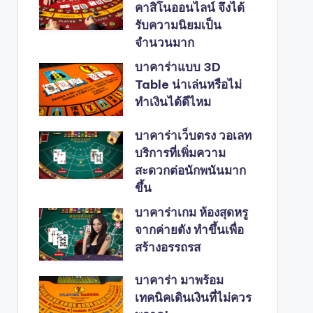
คาสิโนออนไลน์ จึงได้
รับความนิยมเป็น
จำนวนมาก
บาคาร่าแบบ 3D
Table น่าเล่นหรือไม่
ทำเงินได้ดีไหม
บาคาร่าเว็บตรง วอเลท
บริการที่เพิ่มความ
สะดวกต่อนักพนันมาก
ขึ้น
บาคาร่าเกม ห้องสุดหรู
จากค่ายดัง ทำขึ้นเพื่อ
สร้างอรรถรส
บาคาร่า มาพร้อม
เทคนิคเดินเงินที่ไม่ควร