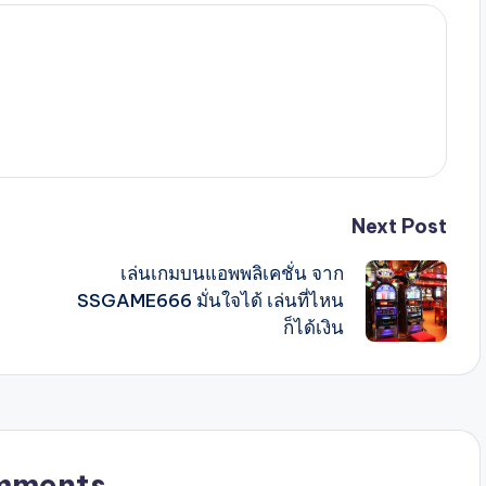
Next Post
เล่นเกมบนแอพพลิเคชั่น จาก
SSGAME666 มั่นใจได้ เล่นที่ไหน
ก็ได้เงิน
mments