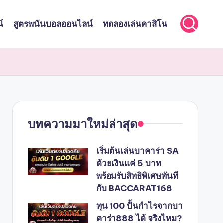
์
สูตรพนันบอลออนไลน์
ทดลองเล่นคาสิโน
บทความมาใหม่ล่าสุด
เริ่มต้นเล่นบาคาร่า SA
ด้วยเงินแค่ 5 บาท
พร้อมรับสิทธิพิเศษทันที
กับ BACCARAT168
ทุน 100 ปั้นกำไรจากบา
คาร่า888 ได้ จริงไหม?