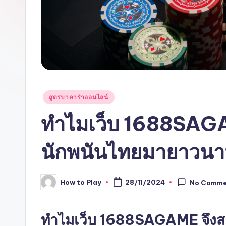
Posted
สูตรบาคาร่าออนไลน์
in
ทำไมเว็บ 1688SAG
นักพนันไทยมายาวน
How to Play
28/11/2024
No Comme
Posted
by
ทำไมเว็บ 1688SAGAME
จึง