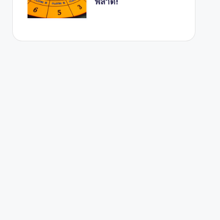
พลาด!