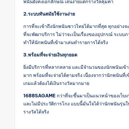
พนันยังคงเอกลักษณ์ เล่นง่ายแตกรางวัลคุ้มค่า
2.ระบบทันสมัยใช้งานง่าย
การที่จะเข้าถึงนักพนันชาวไทยได้มากที่สุด ทุกอย่าง
ที่จะพัฒาบริการ ไม่ว่าจะเป็นเรื่องของอุปกรณ์ ระบบภ
ทำให้นักพนันที่เข้ามาเล่นทำรายการได้จริง
3.พร้อมที่จะจ่ายเงินทุกยอด
ยิ่งมีบริการที่หลากหลาย และมีจำนวนของนักพนันเข้
มาก พร้อมที่จะจ่ายได้ตามจริง เนื่องจากว่านักพนันที่
เกมแล้วต้องได้เงินรางวัลมากมาย
1688SAGAME
กว่าที่จะขึ้นมาเป็นแนวหน้าของเว็บ
และไม่มีประวัติการโกง แบบนี้มั่นใจได้ว่านักพนันรุ่น
รางวัลได้จริง