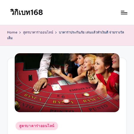
วิกิเบท168
Skip
to
content
Home
สูตรบาคาร่าออนไลน์
บาคาร่าประกันภัย เล่นแล้วทำเงินดี จ่ายรางวัล
เต็ม
Posted
สูตรบาคาร่าออนไลน์
in