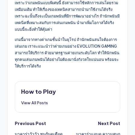
เพราะว่าเกมพนันแบบพิเศษนี้ ยังสามารถใช้หลักการเล่นโดยรวม
เหมือนเดิม ทำให้เรื่องของเทคนิคสามารถนำมาใช้งานได้จริง
เพราะฉะนั้นถึงจะเป็นเกมพนันที่มีการพัฒนาอย่างไร ถ้านักพนันมี
เทคนิคที่เหมาะสมกับการเล่นเกมพนัน นำมาเพิ่มโอกาสได้จริง
แบบนี้จะยิ่งทำให้คุ้มค่า
เกมนี้มาจากทางค่าเกมชั้นนำในยุโรป ถ้านักพนันสนใจต้องการ
เล่นเกม เราจะแนะนำว่าค่ายเกมอย่าง EVOLUTION GAMING
สามารถให้บริการ ด้วยมาตรฐานค่ายเกมระดับโลก ทำให้นักพนัน
ทุกคนเล่นเกมพนันได้อย่างไม่ต้องมานั่งกังวลใจแน่นอน พร้อมจะ
ให้บริการได้จริง
How to Play
View All Posts
Post
Previous Post
Next Post
บาคาร่าวัววัว ชนกันดุเดือด
บาคาร่าแอบดู ความสนุก