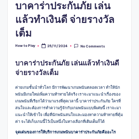
บาคาร่าประกันภัย เล่น
แล้วทำเงินดี จ่ายรางวัล
เต็ม
How to Play
25/11/2024
No Comments
Posted
by
บาคาร่าประกันภัย เล่นแล้วทำเงินดี
จ่ายรางวัลเต็ม
ค่ายเกมชั้นนำทั่วโลก มีการพัฒนาเกมพนันตลอดเวลา ทำให้นัก
พนันมีเกมใหม่เพิ่มความท้าทายได้จริง เราจะมาแนะนำเรื่องของ
เกมพนันที่เรียกได้ว่ามาแรงที่สุดเวลานี้ บาคาร่าประกันภัย ใครที่
สนใจและต้องการทำความรู้จักกับเกมพนันแบบพิเศษนี้ เราจะมา
แนะนำให้เข้าใจ เพื่อที่นักพนันสนใจและมองหาความท้าทายที่คุ้ม
ค่า จะได้เก็บเกมนี้ไว้เป็นหนึ่งในทางเลือกที่เติมเต็มก็ได้
จุดเด่นของการให้บริการเกมพนันบาคาร่าประกันภัยคืออะไร