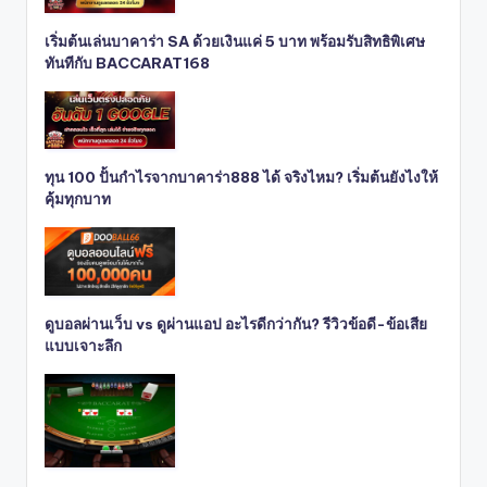
เริ่มต้นเล่นบาคาร่า SA ด้วยเงินแค่ 5 บาท พร้อมรับสิทธิพิเศษ
ทันทีกับ BACCARAT168
ทุน 100 ปั้นกำไรจากบาคาร่า888 ได้ จริงไหม? เริ่มต้นยังไงให้
คุ้มทุกบาท
ดูบอลผ่านเว็บ vs ดูผ่านแอป อะไรดีกว่ากัน? รีวิวข้อดี-ข้อเสีย
แบบเจาะลึก