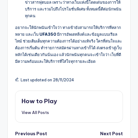
ข่าวสารฟุตบอล เพราะว่าทางเว็บแห่งนี้โดดเด่นของการให้
บริการ และรวมไปถึงโปรโมชั่นพิเศษ ทั้งหมดนี้ดีต่อนักพนัน
ทุกคน
อยากจะให้นักพนันเข้าใจว่า ทางเข้ายังสามารถให้บริการที่หลาก
หลาย และเว็บ
UFA350
มีการอัพเดทลิงค์และข้อมูลแบบเรียล
ไทม์ ช่วยเติมเต็มทุกความต้องการได้อย่างแท้จริง ใครที่สนใจและ
ต้องการเริ่มต้น ทำรายการสมัครผ่านทางเข้าก็ได้ ส่งตรงเข้าสู่เว็บ
หลักได้เช่นเดียวกันนั่นเอง แล้วนักพนันทุกคนจะเข้าใจว่า เว็บที่ดี
มีความพร้อมและให้บริการที่ใส่ใจทุกรายละเอียด
Last updated on 28/11/2024
How to Play
View All Posts
Post
Previous Post
Next Post