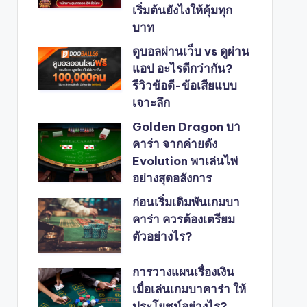
เริ่มต้นยังไงให้คุ้มทุก
บาท
ดูบอลผ่านเว็บ vs ดูผ่าน
แอป อะไรดีกว่ากัน?
รีวิวข้อดี-ข้อเสียแบบ
เจาะลึก
Golden Dragon บา
คาร่า จากค่ายดัง
Evolution พาเล่นไพ่
อย่างสุดอลังการ
ก่อนเริ่มเดิมพันเกมบา
คาร่า ควรต้องเตรียม
ตัวอย่างไร?
การวางแผนเรื่องเงิน
เมื่อเล่นเกมบาคาร่า ให้
ประโยชน์อย่างไร?