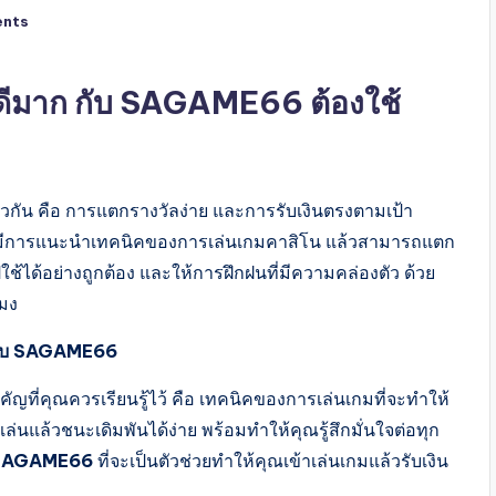
nts
ลดีมาก กับ SAGAME
66
ต้องใช้
ียวกัน คือ การแตกรางวัลง่าย และการรับเงินตรงตามเป้า
้มีการแนะนำเทคนิคของการเล่นเกมคาสิโน แล้วสามารถแตก
้ได้อย่างถูกต้อง และให้การฝึกฝนที่มีความคล่องตัว ด้วย
โมง
เว็บ SAGAME
66
คัญที่คุณควรเรียนรู้ไว้ คือ เทคนิคของการเล่นเกมที่จะทำให้
ล่นแล้วชนะเดิมพันได้ง่าย พร้อมทำให้คุณรู้สึกมั่นใจต่อทุก
AGAME66
ที่จะเป็นตัวช่วยทำให้คุณเข้าเล่นเกมแล้วรับเงิน