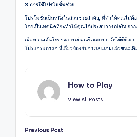
3.
การใช้โปรโมชั่นช่วย
โปรโมชั่นเป็นหนึ่งในส่วนช่วยสำคัญ ที่ทำให้คุณไม่ต้องเ
โดยเป็นเทคนิคที่จะทำให้คุณได้ประสบการณ์จริง จากก
เพิ่มความมั่นใจของการเล่น แล้วแตกรางวัลได้ดีด้วย
โปรแกรมต่าง ๆ ที่เกี่ยวข้องกับการเล่นเกมแล้วชนะเดิ
How to Play
View All Posts
Post
Previous Post