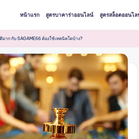
หน้าแรก
สูตรบาคาร่าออนไลน์
สูตรสล็อตออนไลน
ดีมาก กับ SAGAME66 ต้องใช้เทคนิคใดบ้าง?