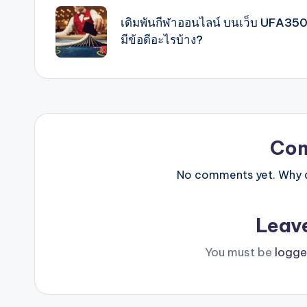
navigation
เดิมพันกีฬาออนไลน์ บนเว็บ UFA35
มีข้อดีอะไรบ้าง?
Co
No comments yet. Why do
Leav
You must be
logge