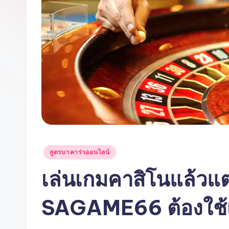
Posted
สูตรบาคาร่าออนไลน์
in
เล่นเกมคาสิโนแล้วแต
SAGAME66 ต้องใช้เ