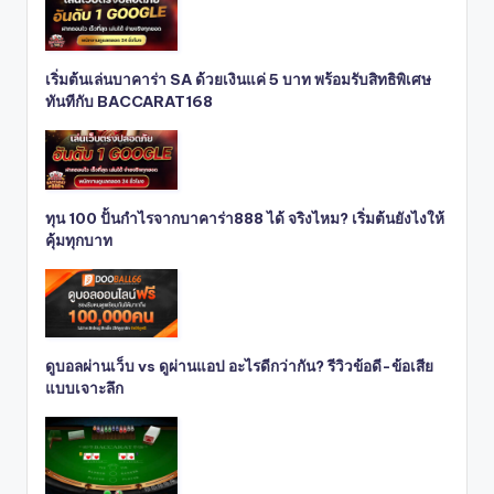
เริ่มต้นเล่นบาคาร่า SA ด้วยเงินแค่ 5 บาท พร้อมรับสิทธิพิเศษ
ทันทีกับ BACCARAT168
ทุน 100 ปั้นกำไรจากบาคาร่า888 ได้ จริงไหม? เริ่มต้นยังไงให้
คุ้มทุกบาท
ดูบอลผ่านเว็บ vs ดูผ่านแอป อะไรดีกว่ากัน? รีวิวข้อดี-ข้อเสีย
แบบเจาะลึก