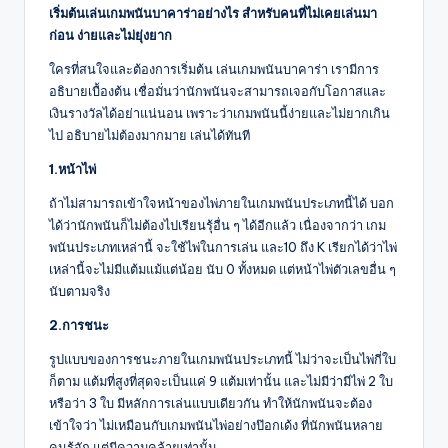
เริ่มต้นเล่นเกมพนันบาคาร่าอย่างไร สำหรับคนที่ไม่เคยเล่นมา
ก่อน ง่ายและไม่ยุ่งยาก
ใครที่สนใจและต้องการเริ่มต้น เล่นเกมพนันบาคาร่า เรามีการ
อธิบายเบื้องต้น เชื่อมั่นว่านักพนันจะสามารถเจอกับโอกาสและ
เงินรางวัลได้อย่าแน่นอน เพราะว่าเกมพนันนี้ง่ายและไม่ยากเกิน
ไป อธิบายไม่ต้องมากมาย เล่นได้ทันที
1.หน้าไพ่
ถ้าไม่สามารถเข้าใจหน้าของไพ่ภายในเกมพนันประเภทนี้ได้ บอก
ได้ว่านักพนันก็ไม่ต้องไปเรียนรุ้อื่น ๆ ได้อีกแล้ว เนื่องจากว่า เกม
พนันประเภทเหล่านี้ จะใช้ไพ่ในการเล่น และ10 ถึง K เรียกได้ว่าไพ่
เหล่านี้จะไม่มีแต้มแม้แต่น้อย นับ 0 ทั้งหมด แต่หน้าไพ่ตัวเลขอื่น ๆ
นับตามจริง
2.การชนะ
รูปแบบของการชนะภายในเกมพนันประเภทนี้ ไม่ว่าจะเป็นไพ่กี่ใบ
ก็ตาม แต้มที่สูงที่สุดจะเป็นแค่ 9 แต้มเท่านั้น และไม่มีว่ามีไพ่ 2 ใบ
หรือว่า 3 ใบ มีหลักการเล่นแบบเดียวกัน ทำให้นักพนันจะต้อง
เข้าใจว่า ไม่เหมือนกับเกมพนันไพ่อย่างป๊อกเด้ง ที่นักพนันหลาย
คนรู้จัก แต่มีความคล้ายเท่านั้น