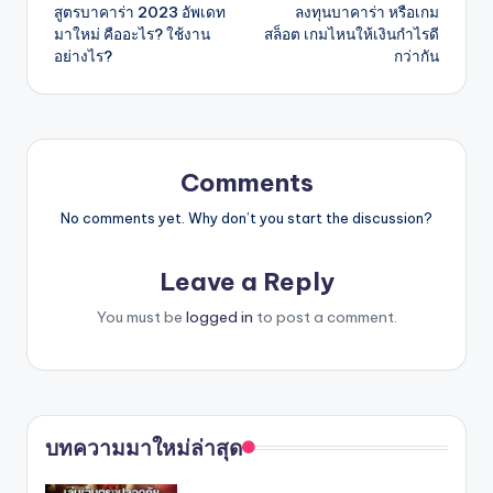
สูตรบาคาร่า 2023 อัพเดท
ลงทุนบาคาร่า หรือเกม
navigation
มาใหม่ คืออะไร? ใช้งาน
สล็อต เกมไหนให้เงินกำไรดี
อย่างไร?
กว่ากัน
Comments
No comments yet. Why don’t you start the discussion?
Leave a Reply
You must be
logged in
to post a comment.
บทความมาใหม่ล่าสุด