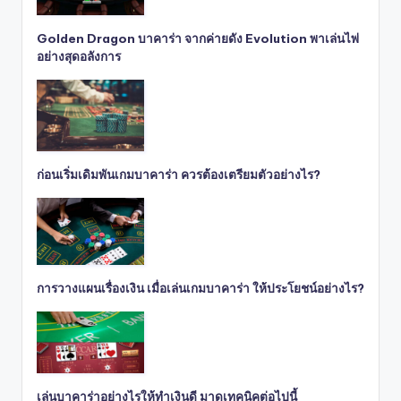
Golden Dragon บาคาร่า จากค่ายดัง Evolution พาเล่นไพ่
อย่างสุดอลังการ
ก่อนเริ่มเดิมพันเกมบาคาร่า ควรต้องเตรียมตัวอย่างไร?
การวางแผนเรื่องเงิน เมื่อเล่นเกมบาคาร่า ให้ประโยชน์อย่างไร?
เล่นบาคาร่าอย่างไรให้ทำเงินดี มาดูเทคนิคต่อไปนี้