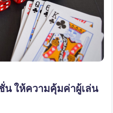
่น ให้ความคุ้มค่าผู้เล่น