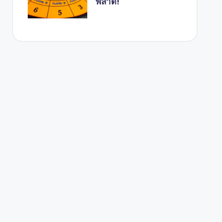
พลาด!