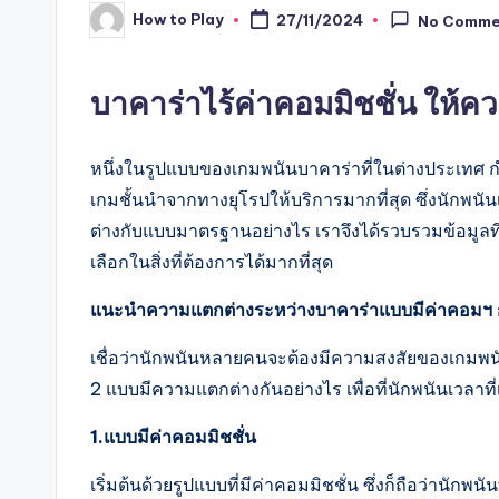
How to Play
27/11/2024
No Comme
Posted
by
บาคาร่าไร้ค่าคอมมิชชั่น ให้ควา
หนึ่งในรูปแบบของเกมพนันบาคาร่าที่ในต่างประเทศ กำลั
เกมชั้นนำจากทางยุโรปให้บริการมากที่สุด ซึ่งนักพนั
ต่างกับแบบมาตรฐานอย่างไร เราจึงได้รวบรวมข้อมูลท
เลือกในสิ่งที่ต้องการได้มากที่สุด
แนะนำความแตกต่างระหว่างบาคาร่าแบบมีค่าคอมฯ ก
เชื่อว่านักพนันหลายคนจะต้องมีความสงสัยของเกมพนั
2 แบบมีความแตกต่างกันอย่างไร เพื่อที่นักพนันเวลาที่
1.แบบมีค่าคอมมิชชั่น
เริ่มต้นด้วยรูปแบบที่มีค่าคอมมิชชั่น ซึ่งก็ถือว่านักพน