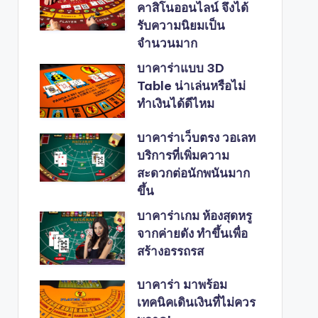
คาสิโนออนไลน์ จึงได้
รับความนิยมเป็น
จำนวนมาก
บาคาร่าแบบ 3D
Table น่าเล่นหรือไม่
ทำเงินได้ดีไหม
บาคาร่าเว็บตรง วอเลท
บริการที่เพิ่มความ
สะดวกต่อนักพนันมาก
ขึ้น
บาคาร่าเกม ห้องสุดหรู
จากค่ายดัง ทำขึ้นเพื่อ
สร้างอรรถรส
บาคาร่า มาพร้อม
เทคนิคเดินเงินที่ไม่ควร