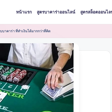
หน้าแรก
สูตรบาคาร่าออนไลน์
สูตรสล็อตออนไลน
บาคาร่า ที่ทำเงินได้มากกว่าที่คิด