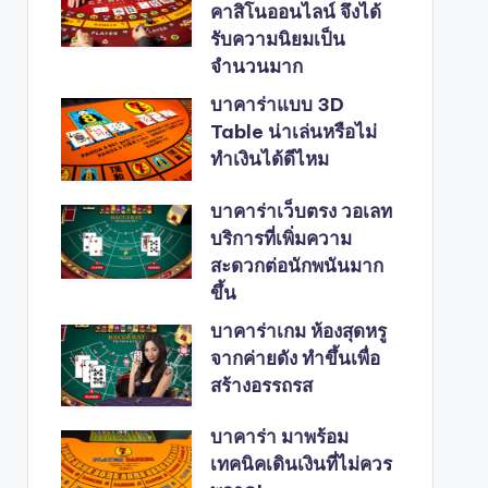
คาสิโนออนไลน์ จึงได้
รับความนิยมเป็น
จำนวนมาก
บาคาร่าแบบ 3D
Table น่าเล่นหรือไม่
ทำเงินได้ดีไหม
บาคาร่าเว็บตรง วอเลท
บริการที่เพิ่มความ
สะดวกต่อนักพนันมาก
ขึ้น
บาคาร่าเกม ห้องสุดหรู
จากค่ายดัง ทำขึ้นเพื่อ
สร้างอรรถรส
บาคาร่า มาพร้อม
เทคนิคเดินเงินที่ไม่ควร