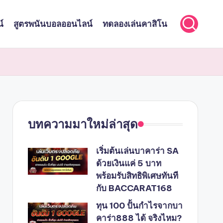
์
สูตรพนันบอลออนไลน์
ทดลองเล่นคาสิโน
บทความมาใหม่ล่าสุด
เริ่มต้นเล่นบาคาร่า SA
ด้วยเงินแค่ 5 บาท
พร้อมรับสิทธิพิเศษทันที
กับ BACCARAT168
ทุน 100 ปั้นกำไรจากบา
คาร่า888 ได้ จริงไหม?