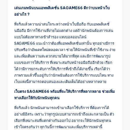
เล่นเกมพนันบนแอพพลิเคชั่น SAGAME66
ดีกว่าบนหน้าเว็บ
อย่างไร ?
ที่จริงแล้วความน่าสนใจระหว่างหน้าเว็บมือถือ กับแอพพลิเคชั่
นมือถือ มีการใช้งานที่ง่ายไม่แตกต่าง แต่ถ้านักพนันต้องการเล่น
แบบไม่ต้องหาทางเข้าสำรอง แทงบอลออนไลน์
SAGAME66 แนะนำว่าต้องที่แอพพลิเคชั่นเท่านั้น ทุกอย่างมีการ
ปรับหรือว่าอัพเดทใหม่ตลอดเวลา ช่วยให้นักพนันที่เข้าใช้งาน ง่าย
และเพิ่มเติมความสะดวกสบายได้มากที่สุด และมีการพัฒนารูป
แบบของการให้บริการ ที่เหมาะสมกับหน้าจอมือถืออีกด้วย เรียก
ได้ว่ามีการยกระดับการให้บริการที่เข้าถึงได้ง่ายขึ้น เรียกได้ว่า
ภาพรวมแล้วขึ้นอยู่กับว่านักพนันต้องการใช้บริการแบบไหน ทาง
เว็บแห่งนี้สามารถตอบสนองและเติมเต็มได้อย่างหลากหลาย
เว็บตรง SAGAME66
พร้อมที่จะให้บริการที่หลากหลาย ช่วยเพิ่ม
ทางเลือกให้กับนักพนันทุกคน
ที่จริงแล้ว นักพนันสามารถเข้ามาเลือกใช้บริการ ที่ต้องการได้
อย่างมีอิสระ เพราะว่าทุกรูปแบบสามารถเข้าถึงและกลายเป็น ตัว
เลือกที่เหมาะสมที่แตกต่างกันออกไป อยากจะให้นักพนันทุกคน
เข้าใจตรงกันว่า ทุกวันนี้การพัฒนาและเพิ่มบริการเหล่านี้