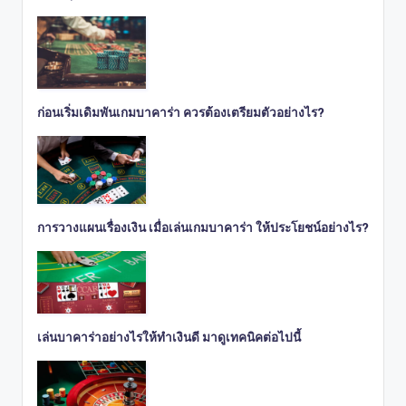
ก่อนเริ่มเดิมพันเกมบาคาร่า ควรต้องเตรียมตัวอย่างไร?
การวางแผนเรื่องเงิน เมื่อเล่นเกมบาคาร่า ให้ประโยชน์อย่างไร?
เล่นบาคาร่าอย่างไรให้ทำเงินดี มาดูเทคนิคต่อไปนี้