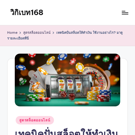
วิกิเบท168
Skip
to
content
Home
สูตรสล็อตออนไลน์
เทคนิคปั่นสล็อตให้ทำเงิน ใช้งานอย่างไร? มาดู
รายละเอียดที่นี่
Posted
สูตรสล็อตออนไลน์
in
เทคนิคปั่นสล็อตให้ทำเงิน