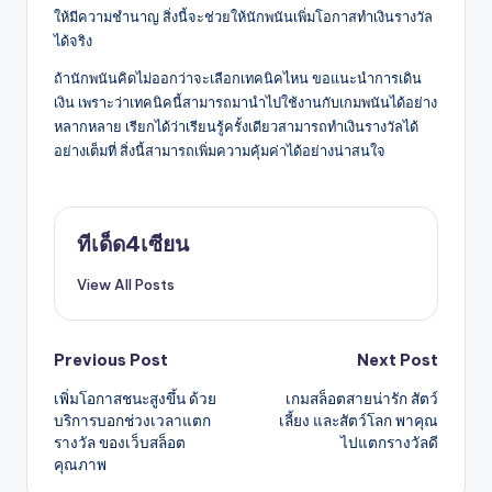
ให้มีความชำนาญ สิ่งนี้จะช่วยให้นักพนันเพิ่มโอกาสทำเงินรางวัล
ได้จริง
ถ้านักพนันคิดไม่ออกว่าจะเลือกเทคนิคไหน ขอแนะนำการเดิน
เงิน เพราะว่าเทคนิคนี้สามารถมานำไปใช้งานกับเกมพนันได้อย่าง
หลากหลาย เรียกได้ว่าเรียนรู้ครั้งเดียวสามารถทำเงินรางวัลได้
อย่างเต็มที่ สิ่งนี้สามารถเพิ่มความคุ้มค่าได้อย่างน่าสนใจ
ทีเด็ด4เซียน
View All Posts
Post
Previous Post
Next Post
เพิ่มโอกาสชนะสูงขึ้น ด้วย
เกมสล็อตสายน่ารัก สัตว์
navigation
บริการบอกช่วงเวลาแตก
เลี้ยง และสัตว์โลก พาคุณ
รางวัล ของเว็บสล็อต
ไปแตกรางวัลดี
คุณภาพ