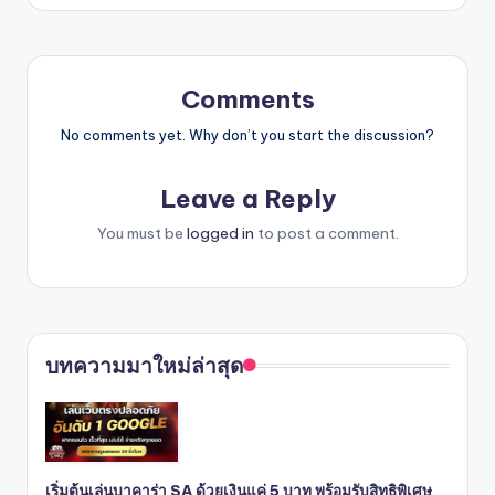
Comments
No comments yet. Why don’t you start the discussion?
Leave a Reply
You must be
logged in
to post a comment.
บทความมาใหม่ล่าสุด
เริ่มต้นเล่นบาคาร่า SA ด้วยเงินแค่ 5 บาท พร้อมรับสิทธิพิเศษ