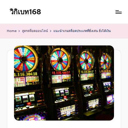
วิกิเบท168
Skip
to
content
Home
สูตรสล็อตออนไลน์
แนะนำเกมสล็อตประเภทที่ยิ่งเล่น ยิ่งได้เงิน