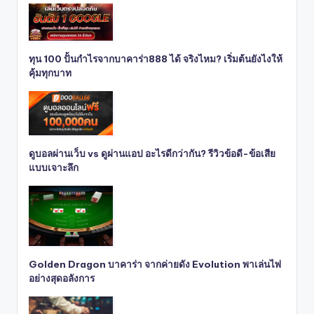
ทุน 100 ปั้นกำไรจากบาคาร่า888 ได้ จริงไหม? เริ่มต้นยังไงให้
คุ้มทุกบาท
ดูบอลผ่านเว็บ vs ดูผ่านแอป อะไรดีกว่ากัน? รีวิวข้อดี-ข้อเสีย
แบบเจาะลึก
Golden Dragon บาคาร่า จากค่ายดัง Evolution พาเล่นไพ่
อย่างสุดอลังการ