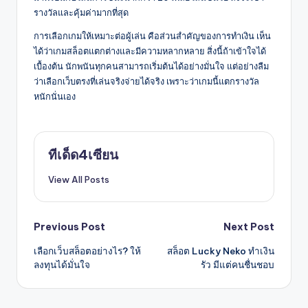
รางวัลและคุ้มค่ามากที่สุด
การเลือกเกมให้เหมาะต่อผู้เล่น คือส่วนสำคัญของการทำเงิน เห็น
ได้ว่าเกมสล็อตแตกต่างและมีความหลากหลาย สิ่งนี้ถ้าเข้าใจได้
เบื้องต้น นักพนันทุกคนสามารถเริ่มต้นได้อย่างมั่นใจ แต่อย่างลืม
ว่าเลือกเว็บตรงที่เล่นจริงจ่ายได้จริง เพราะว่าเกมนี้แตกรางวัล
หนักนั่นเอง
ทีเด็ด4เซียน
View All Posts
Post
Previous Post
Next Post
เลือกเว็บสล็อตอย่างไร? ให้
สล็อต Lucky Neko ทำเงิน
navigation
ลงทุนได้มั่นใจ
รัว มีแต่คนชื่นชอบ