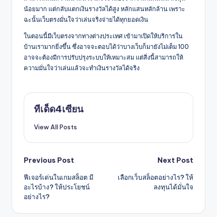
น้อยมาก แต่กลับแตกเงินรางวัลได้สูง หลักแสนหลักล้าน เพราะ
ฉะนั้นเว็บตรงมั่นใจว่าเล่นจริงจ่ายได้ทุกยอดเงิน
ในตอนนี้มีเว็บตรงจากทางต่างประเทศ เข้ามาเปิดให้บริการใน
บ้านเรามากยิ่งขึ้น ซึ่งอาจจะตอบได้ว่าบางเว็บก็มายังไม่เต็ม 100
อาจจะต้องมีการปรับปรุงระบบให้เหมาะสม แต่สิ่งนี้สามารถให้
ความมั่นใจว่าเล่นแล้วจะทำเงินรางวัลได้จริง
ทีเด็ด4เซียน
View All Posts
Post
Previous Post
Next Post
ฟีเจอร์เด่นในเกมสล็อต มี
เลือกเว็บสล็อตอย่างไร? ให้
navigation
อะไรบ้าง? ให้ประโยชน์
ลงทุนได้มั่นใจ
อย่างไร?