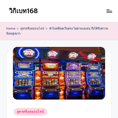
วิกิเบท168
Skip
to
content
Home
สูตรสล็อตออนไลน์
ทำไมสล็อตเว็บตรง ไม่ผ่านเอเย่น จึงได้รับความ
นิยมสูงมาก
Posted
สูตรสล็อตออนไลน์
in