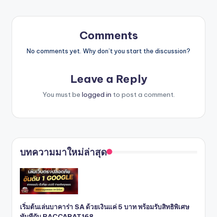
Comments
No comments yet. Why don’t you start the discussion?
Leave a Reply
You must be
logged in
to post a comment.
บทความมาใหม่ล่าสุด
เริ่มต้นเล่นบาคาร่า SA ด้วยเงินแค่ 5 บาท พร้อมรับสิทธิพิเศษ
ทันทีกับ BACCARAT168