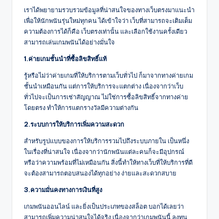
เราได้พยายามรวบรวมข้อมูลที่น่าสนใจของทางเว็บตรงมาแนะนำ
เพื่อให้นักพนันรุ่นใหม่ทุกคน ได้เข้าใจว่า เว็บที่สามารถจะเติมเต็ม
ความต้องการได้ก็คือ เว็บตรงเท่านั้น และเลือกใช้งานครั้งเดียว
สามารถเล่นเกมพนันได้อย่างมั่นใจ
1.ค่ายเกมชั้นนำที่ซื้อลิขสิทธิ์แท้
รู้หรือไม่ว่าค่ายเกมที่ให้บริการตามเว็บทั่วไป ก็มาจากทางค่ายเกม
ชั้นนำเหมือนกัน แต่การให้บริการจะแตกต่าง เนื่องจากว่าเว็บ
ทั่วไปจะเป็นการเช่าสัญญาณ ไม่ใช่การซื้อลิขสิทธิ์จากทางค่าย
โดยตรง ทำให้การแตกรางวัลมีความต่างกัน
2.ระบบการให้บริการเพิ่มความสะดวก
สำหรับรูปแบบของการให้บริการรวมไปถึงระบบภายใน เป็นหนึ่ง
ในเรื่องที่น่าสนใจ เนื่องจากว่านักพนันแต่ละคนก็จะมีอุปกรณ์
หรือว่าความพร้อมที่ไม่เหมือนกัน สิ่งนี้ทำให้ทางเว็บที่ให้บริการที่ดี
จะต้องสามารถตอบสนองได้ทุกอย่าง ง่ายและสะดวกสบาย
3.ความมั่นคงทางการเงินที่สูง
เกมพนันออนไลน์ และยิ่งเป็นประเภทของสล็อต บอกได้เลยว่า
สามารถเพิ่มความน่าสนใจได้จริง เนื่องจากว่าเกมพนันนี้ ลงทุน