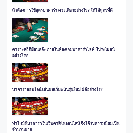
ถ้าต้องการใช้สูตรบาคาร่า ควรเลือกอย่างไร? ให้ได้สูตรที่ดี
ตารางสถิติย้อนหลัง ภายในห้องเกมบาคาร่าไลฟ์ มีประโยชน์
อย่างไร?
บาคาร่าออนไลน์ เล่นบนเว็บพนันรุ่นใหม่ มีดีอย่างไร?
ทำไมมินิบาคาร่าในเว็บคาสิโนออนไลน์ จึงได้รับความนิยมเป็น
จำนวนมาก