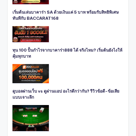
เริ่มต้นเล่นบาคาร่า SA ด้วยเงินแค่ 5 บาท พร้อมรับสิทธิพิเศษ
ทันทีกับ BACCARAT168
ทุน 100 ปั้นกำไรจากบาคาร่า888 ได้ จริงไหม? เริ่มต้นยังไงให้
คุ้มทุกบาท
ดูบอลผ่านเว็บ vs ดูผ่านแอป อะไรดีกว่ากัน? รีวิวข้อดี-ข้อเสีย
แบบเจาะลึก