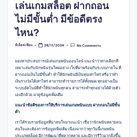
เล่นเกมสล็อต ฝากถอน
ไม่มีขั้นต่ำ มีข้อดีตรง
ไหน?
ทีเด็ด4เซียน
28/11/2024
No Comments
Posted
by
มองหาประสบการณ์เล่นเกมพนันออนไลน์ แนะนำว่าทางเลือกที่
เหมาะสมกับนักพนันรุ่นใหม่อย่าง เว็บที่มาพร้อมกับระบบภายใน ที่
ฝากถอนเงินไม่มีขั้นต่ำ ทำให้นักพนันมีเงินทุนเท่าไหร่ หรือว่าทำ
เงินรางวัลได้เท่าไหร่ สามารถทำรายการได้ทั้งหมด ทุกอย่างเป็น
ระบบอัตโนมัติทำให้นักพนันทุกคน สามารถทำทุกอย่างได้ด้วยตัว
เองอีกด้วย มาดูข้อมูลเพิ่มเติม
แนะนำข้อดีของการให้บริการเล่นเกมพนันแบบ ฝากถอนไม่มีขั้น
ต่ำ
เราได้รวบรวมข้อมูลที่น่าสนใจมาแนะนำ เชื่อว่านักพนันหลายคน
สนใจและต้องการข้อมูลเพิ่มเติม เนื่องจากว่าทุกวันนี้เกมพนัน
ประเภทสล็อต มีการพัฒนาที่หลากหลาย และมีการรีวิวมากยิ่งขึ้น