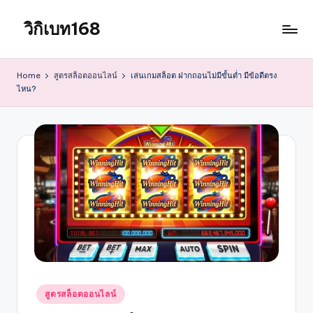
วิกิเบท168
Skip
to
content
Home
สูตรสล็อตออนไลน์
เล่นเกมสล็อต ฝากถอนไม่มีขั้นต่ำ มีข้อดีตรง
ไหน?
Posted
สูตรสล็อตออนไลน์
in