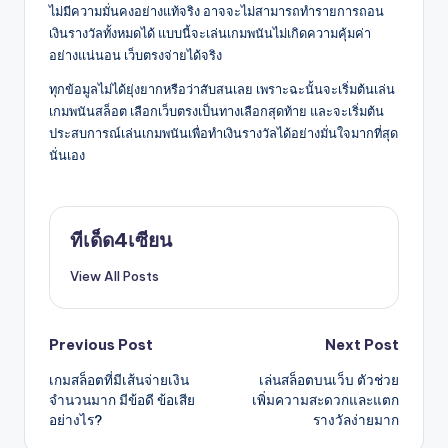
ไม่มีความมั่นคงอย่างแท้จริง อาจจะไม่สามารถทำรายการถอน
เงินรางวัลทั้งหมดได้ แบบนี้จะเล่นเกมพนันไม่เกิดความคุ้มค่า
อย่างแน่นอน เว็บตรงจ่ายได้จริง
ทุกข้อมูลไม่ได้ยุ่งยากหรือว่าสับสนเลย เพราะฉะนั้นจะเริ่มต้นเล่น
เกมพนันสล็อต เลือกเว็บตรงเป็นทางเลือกสุดท้าย และจะเริ่มต้น
ประสบการณ์เล่นเกมพนันเพื่อทำเงินรางวัลได้อย่างมั่นใจมากที่สุด
นั่นเอง
ทีเด็ด4เซียน
View All Posts
Post
Previous Post
Next Post
เกมสล็อตที่มีเส้นจ่ายเงิน
เล่นสล็อตบนเว็บ ตัวช่วย
navigation
จำนวนมาก มีข้อดี ข้อเสีย
เพิ่มความสะดวกและแตก
อย่างไร?
รางวัลง่ายมาก