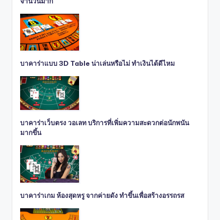
จำนวนมาก
บาคาร่าแบบ 3D Table น่าเล่นหรือไม่ ทำเงินได้ดีไหม
บาคาร่าเว็บตรง วอเลท บริการที่เพิ่มความสะดวกต่อนักพนัน
มากขึ้น
บาคาร่าเกม ห้องสุดหรู จากค่ายดัง ทำขึ้นเพื่อสร้างอรรถรส