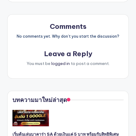
Comments
No comments yet. Why don’t you start the discussion?
Leave a Reply
You must be
logged in
to post a comment.
บทความมาใหม่ล่าสุด
เริ่มต้นเล่นบาคาร่า SA ด้วยเงินแค่ 5 บาท พร้อมรับสิทธิพิเศษ